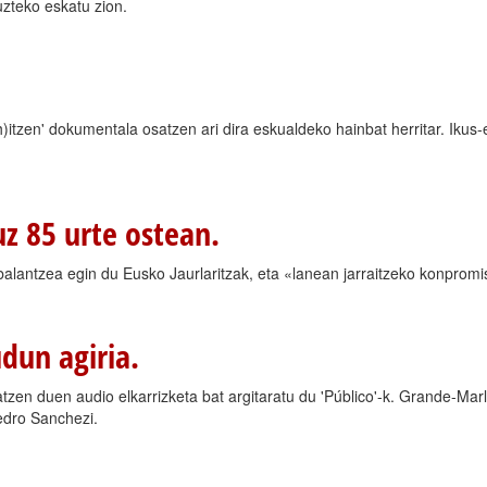
uzteko eskatu zion.
itzen' dokumentala osatzen ari dira eskualdeko hainbat herritar. Ikus-
z 85 urte ostean.
balantzea egin du Eusko Jaurlaritzak, eta «lanean jarraitzeko konpromi
udun agiria.
tatzen duen audio elkarrizketa bat argitaratu du 'Público'-k. Grande-Ma
edro Sanchezi.