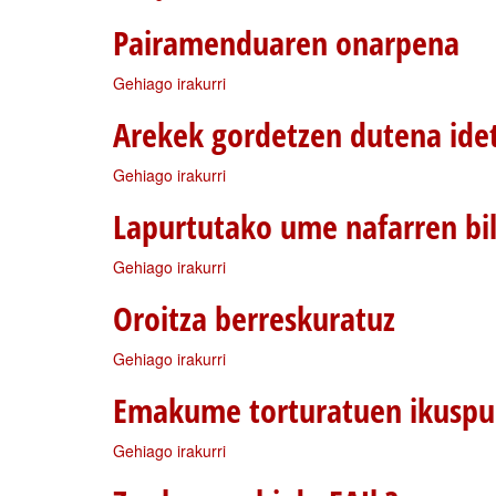
Pairamenduaren onarpena
Gehiago irakurri
Arekek gordetzen dutena idet
Gehiago irakurri
Lapurtutako ume nafarren bi
Gehiago irakurri
Oroitza berreskuratuz
Gehiago irakurri
Emakume torturatuen ikuspu
Gehiago irakurri