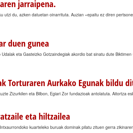
aren jarraipena.
u utzi du, azken datuetan oinarrituta. Auzian «epaitu ez diren pertson
har duen gunea
o Udalak eta Gasteizko Gotzaindegiak akordio bat sinatu dute Biktim
eak Torturaren Aurkako Egunak bildu di
uzte Zizurkilen eta Bilbon, Egiari Zor fundazioak antolatuta. Aitortza e
tzaile eta hiltzailea
; Intxaurrondoko kuarteleko buruak dominak pilatu zituen gerra zikinare