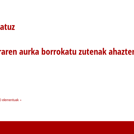
atuz
uraren aurka borrokatu zutenak ahazten
0 elementuak »