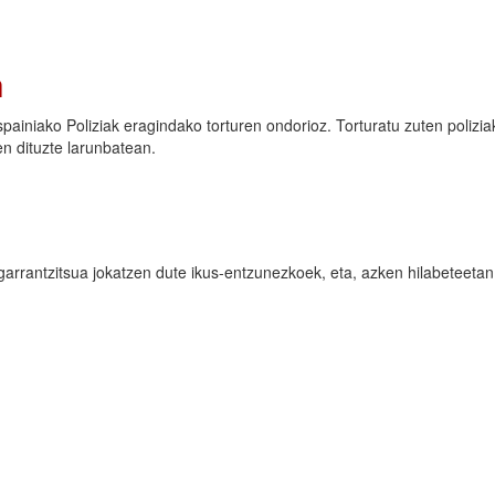
a
spainiako Poliziak eragindako torturen ondorioz. Torturatu zuten poliziak 
nen dituzte larunbatean.
garrantzitsua jokatzen dute ikus-entzunezkoek, eta, azken hilabeteetan 