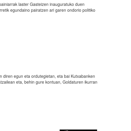
painiarrak laster Gasteizen inauguratuko duen
retik egundaino pairatzen ari garen ondorio politiko
zen diren egun eta ordutegietan, eta bai Kutxabanken
atzailean eta, behin gure kontuan, Goldaturen ikurran