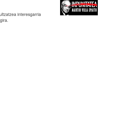
ltzatzea interesgarria
gira.