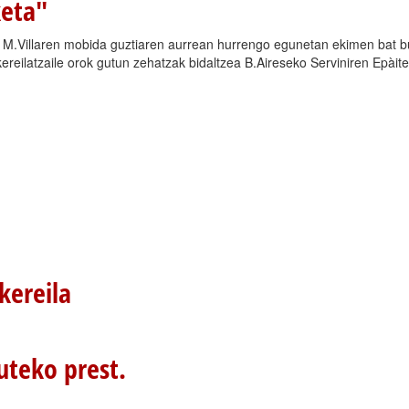
keta"
n, M.Villaren mobida guztiaren aurrean hurrengo egunetan ekimen bat bu
kereilatzaile orok gutun zehatzak bidaltzea B.Aireseko Serviniren Epàite
kereila
uteko prest.