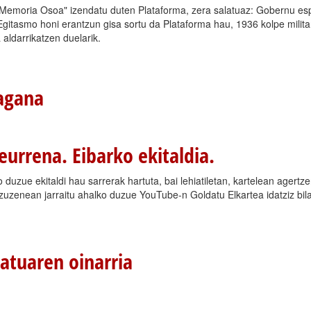
 "Memoria Osoa" izendatu duten Plataforma, zera salatuaz: Gobernu es
Egitasmo honi erantzun gisa sortu da Plataforma hau, 1936 kolpe militar
aldarrikatzen duelarik.
ragana
urrena. Eibarko ekitaldia.
 duzue ekitaldi hau sarrerak hartuta, bai lehiatiletan, kartelean agert
zuzenean jarraitu ahalko duzue YouTube-n Goldatu Elkartea idatziz bil
tatuaren oinarria