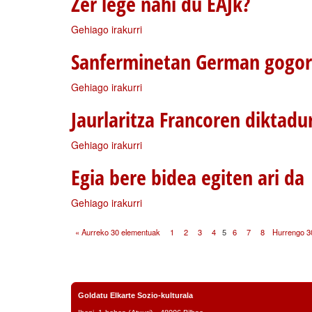
Zer lege nahi du EAJk?
Gehiago irakurri
Sanferminetan German gogor
Gehiago irakurri
Jaurlaritza Francoren diktad
Gehiago irakurri
Egia bere bidea egiten ari da
Gehiago irakurri
« Aurreko 30 elementuak
1
2
3
4
5
6
7
8
Hurrengo 3
Goldatu Elkarte Sozio-kulturala