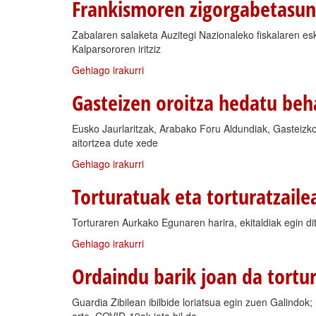
Frankismoren zigorgabetasun
Zabalaren salaketa Auzitegi Nazionaleko fiskalaren esk
Kalparsororen iritziz
Gehiago irakurri
Gasteizen oroitza hedatu be
Eusko Jaurlaritzak, Arabako Foru Aldundiak, Gasteizk
aitortzea dute xede
Gehiago irakurri
Torturatuak eta torturatzail
Torturaren Aurkako Egunaren harira, ekitaldiak egin dit
Gehiago irakurri
Ordaindu barik joan da tortura
Guardia Zibilean ibilbide loriatsua egin zuen Galindok