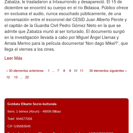
Zabalza, le trasladaron a Intxaurrondo y desapareció. El 15 de
diciembre se encontró su cuerpo en el río Bidasoa. Público ofrece
en exclusiva el audio, nunca escuchado públicamente, de una
conversación entre el excoronel del CESID Juan Alberto Perote y
el capitán de la Guardia Civil Pedro Gómez Nieto en la que se
admite que Zabalza murió al ser torturado. El documento surgió
en la investigación llevada a cabo por Miguel Ángel Llamas y
Amaia Merino para la película documental 'Non dago Mikel?', que
llega el viernes a los cines.
Leer Más
« 30 elementos anteriores
1
...
7
8
9
10
11
30 elementos siguientes »
12
13
...
22
Goldatu Elkarte Sozio-kulturala
Ibeni, 1-behea (Atxuri) - 48006 Bilbao
Telef. 944677058
CIF G95683645