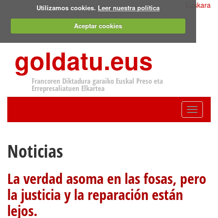
Euskara
Utilizamos cookies.
Leer nuestra política
Aceptar cookies
goldatu.eus
Francoren Diktadura garaiko Euskal Preso eta
Errepresaliatuen Elkartea
Toggle
navigatio
Noticias
La verdad asoma en las fosas, pero
la justicia y la reparación están
lejos.