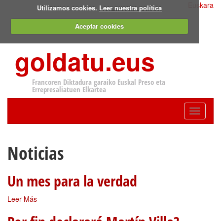
Euskara
Utilizamos cookies.
Leer nuestra política
Aceptar cookies
goldatu.eus
Francoren Diktadura garaiko Euskal Preso eta
Errepresaliatuen Elkartea
Toggle
navigatio
Noticias
Un mes para la verdad
Leer Más