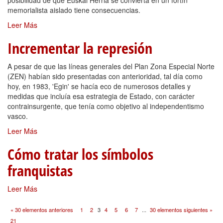
posibilidad de que Euskal Herria se convierta en un fortín
memorialista aislado tiene consecuencias.
Leer Más
Incrementar la represión
A pesar de que las líneas generales del Plan Zona Especial Norte
(ZEN) habían sido presentadas con anterioridad, tal día como
hoy, en 1983, 'Egin' se hacía eco de numerosos detalles y
medidas que incluía esa estrategia de Estado, con carácter
contrainsurgente, que tenía como objetivo al independentismo
vasco.
Leer Más
Cómo tratar los símbolos
franquistas
Leer Más
« 30 elementos anteriores
1
2
3
4
5
6
7
...
30 elementos siguientes »
21