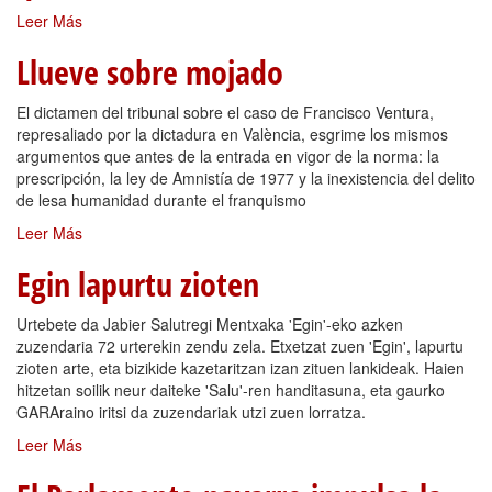
Leer Más
Llueve sobre mojado
El dictamen del tribunal sobre el caso de Francisco Ventura,
represaliado por la dictadura en València, esgrime los mismos
argumentos que antes de la entrada en vigor de la norma: la
prescripción, la ley de Amnistía de 1977 y la inexistencia del delito
de lesa humanidad durante el franquismo
Leer Más
Egin lapurtu zioten
Urtebete da Jabier Salutregi Mentxaka 'Egin'-eko azken
zuzendaria 72 urterekin zendu zela. Etxetzat zuen 'Egin', lapurtu
zioten arte, eta bizikide kazetaritzan izan zituen lankideak. Haien
hitzetan soilik neur daiteke 'Salu'-ren handitasuna, eta gaurko
GARAraino iritsi da zuzendariak utzi zuen lorratza.
Leer Más