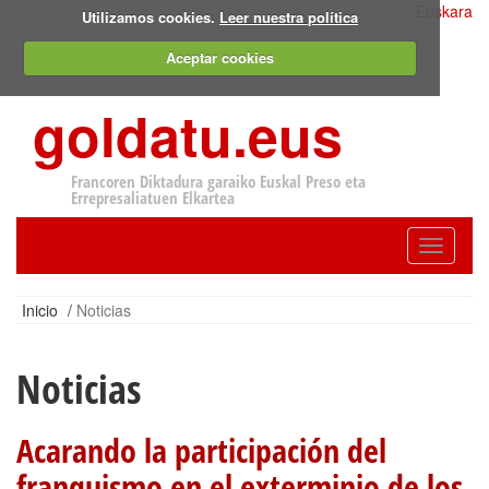
Euskara
Utilizamos cookies.
Leer nuestra política
Aceptar cookies
goldatu.eus
Francoren Diktadura garaiko Euskal Preso eta
Errepresaliatuen Elkartea
Toggle
navigatio
Inicio
/
Noticias
Noticias
Acarando la participación del
franquismo en el exterminio de los