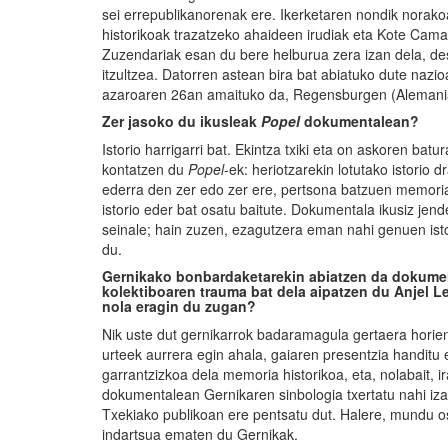
sei errepublikanorenak ere. Ikerketaren nondik norako
historikoak trazatzeko ahaideen irudiak eta Kote Cam
Zuzendariak esan du bere helburua zera izan dela, des
itzultzea. Datorren astean bira bat abiatuko dute nazio
azaroaren 26an amaituko da, Regensburgen (Alemani
Zer jasoko du ikusleak
Popel
dokumentalean?
Istorio harrigarri bat. Ekintza txiki eta on askoren batu
kontatzen du
Popel
-ek: heriotzarekin lotutako istorio
ederra den zer edo zer ere, pertsona batzuen memoria 
istorio eder bat osatu baitute. Dokumentala ikusiz jend
seinale; hain zuzen, ezagutzera eman nahi genuen isto
du.
Gernikako bonbardaketarekin abiatzen da dokumen
kolektiboaren trauma bat dela aipatzen du Anjel L
nola eragin du zugan?
Nik uste dut gernikarrok badaramagula gertaera horien
urteek aurrera egin ahala, gaiaren presentzia handitu 
garrantzizkoa dela memoria historikoa, eta, nolabait, 
dokumentalean Gernikaren sinbologia txertatu nahi iza
Txekiako publikoan ere pentsatu dut. Halere, mundu o
indartsua ematen du Gernikak.