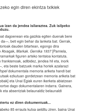
eko egin diren ekintza txikiek
a izan da jendea isilaraztea. Zuk isilpeko
 duzu.
ia bat dagoenean eta gaizkia egiten duenak bere
n da—, beti egin behar da lanketa bat. Gerrak,
storioak dauden bitartean, egongo dira
o Atxagak,
Markak. Gernika 1937
[Pamiela,
ramarkak
figuren arteko tentsioa kontatuta.
frankismoak, adibidez, jendea hil eta, inork
—, eta beste batzuek marka horiek azalarazi
Popel
dokumentala memoria ariketa handi bat
rautsak ezkutuan gordetzean memoria ariketa bat
obak] eta Unai Egiak euren ikerketa abiatzean
hortxe dago dokumentalaren indarra. Gainera,
ak eta absentziak belaunaldiz belaunaldi
ztertu ez diren dokumentuak...
gabeko 85 errauts kutxa gelditu ziren, baina Unai