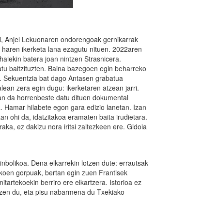
ri, Anjel Lekuonaren ondorengoak gernikarrak
a haren ikerketa lana ezagutu nituen. 2022aren
 haiekin batera joan nintzen Strasnicera.
atu baitzituzten. Baina bazegoen egin beharreko
en. Sekuentzia bat dago Antasen grabatua
lean zera egin dugu: ikerketaren atzean jarri.
zan da horrenbeste datu dituen dokumental
. Hamar hilabete egon gara edizio lanetan. Izan
zan ohi da, idatzitakoa eramaten baita irudietara.
raka, ez dakizu nora iritsi zaitezkeen ere. Gidoia
nbolikoa. Dena elkarrekin lotzen dute: errautsak
zekoen gorpuak, bertan egin zuen Frantisek
tartekoekin berriro ere elkartzera. Istorioa ez
iltzen du, eta pisu nabarmena du Txekiako