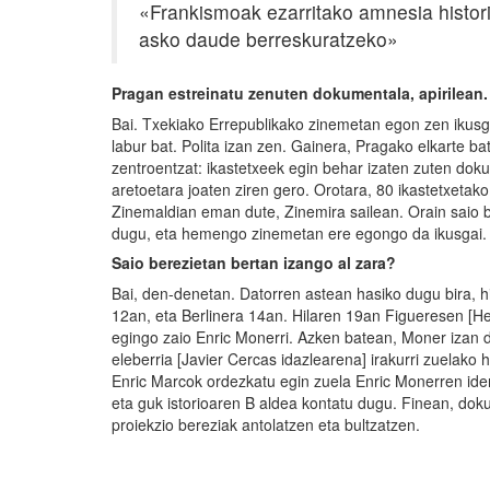
«Frankismoak ezarritako amnesia histori
asko daude berreskuratzeko»
Pragan estreinatu zenuten dokumentala, apirilean.
Bai. Txekiako Errepublikako zinemetan egon zen ikusga
labur bat. Polita izan zen. Gainera, Pragako elkarte ba
zentroentzat: ikastetxeek egin behar izaten zuten dok
aretoetara joaten ziren gero. Orotara, 80 ikastetxetako
Zinemaldian eman dute, Zinemira sailean. Orain saio b
dugu, eta hemengo zinemetan ere egongo da ikusgai.
Saio berezietan bertan izango al zara?
Bai, den-denetan. Datorren astean hasiko dugu bira, h
12an, eta Berlinera 14an. Hilaren 19an Figueresen [He
egingo zaio Enric Monerri. Azken batean, Moner izan da
eleberria [Javier Cercas idazlearena] irakurri zuelako 
Enric Marcok ordezkatu egin zuela Enric Monerren iden
eta guk istorioaren B aldea kontatu dugu. Finean, doku
proiekzio bereziak antolatzen eta bultzatzen.