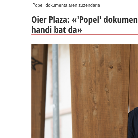
'Popel' dokumentalaren zuzendaria
Oier Plaza:
«'Popel' dokument
handi bat da»