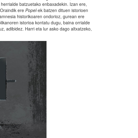
e herrialde batzuetako enbaxadekin. Izan ere,
. Oraindik ere
Popel
-ek batzen dituen istorioen
 amnesia historikoaren ondorioz, gurean ere
ikanoren istorioa kontatu dugu, baina orrialde
 adibidez. Harri eta lur asko dago altxatzeko,