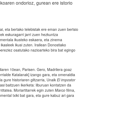
koaren ondorioz, gurean ere istorio
i, eta bertako telebistak ere eman zuen bertsio
tek eskuragarri jarri zuen hezkuntza
umentala ikusteko eskaera, eta zinema
 ikasleek ikusi zuten. Irailean Donostiako
ereziez osatutako nazioarteko bira bat egingo
ilaren 10ean, Parisen. Gero, Madrilera goaz
rrialde Katalanak] izango gara, eta omenaldia
 gure historiaren giltzarria, Unaik
El impostor
hasi baitzuen ikerketa: liburuan kontatzen da
titatea. Moriartitarrek egin zuten
Marco
filma,
mental txiki bat gara, eta gure kabuz ari gara