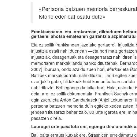
«Pertsona batzuen memoria berreskuratz
istorio eder bat osatu dute»
Frankismoaren, eta, orokorrean, diktaduren helburu
gertaerei ahotsa ematearen garrantzia azpimarratu
Eta ez soilik frankismoan jazotako gertaerei. Injustiz
injustizia estali nahi duenean —eta hori maiz gertatze
injustiziak, desagertuak eta desagerrarazi nahi diren i
memoriaren markak landu nahiko dituztenak. Bernard
2007] liburuan, ondo azaldu zuen hori,
Markak
eta
Bor
Batzuek markak borratu nahi dituzte —hori egiten zuen 
ezer jakin gabe, hildakoak hobi komun batean sartuta
nahi dituzte. Beti egongo da talka hori. Hala, uste dut
dela; are, ez soilik dokumentala, Frantisek Suchyk er
egin zuen, eta Anton Gandariasek [Anjel Lekuonaren il
pertsona batzuen memoria duin egiteko xedea zuten; 
jendeari ikusarazi behar zaio, 80 urte igarota ere, min
pasatzen direla.
Laurogei urte pasatuta ere, egongo dira oraindik a
Bai, baita errauts kutxak ere. Strasnicen erreklamatu 