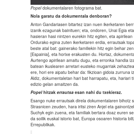
Popel
dokumentalaren fotograma bat.
Nola garatu da dokumentala denboran?
Anton Gandariasen bitartez izan nuen ikerketaren ber
izanik ezagunak bainituen; eta, ondoren, Unai Egia et
hasieran hasi nintzen eurekin hitz egiten, eta apirilean
Ordurako egina zuten ikerketaren erdia, errautsak top
beste atal bat: gainerako familiekin hitz egin behar z
[Espainia], eta horixe erakusten du. Hortaz, dokumenta
Aurtengo apirilean amaitu dugu, eta erronka handia i
batean ikuslearen arretari eusteko mugarriak zehaztea
ere, hori ere aipatu behar da: fikzioan gidoia zurruna i
Aldiz, dokumentaletan hari bat harrapatu, eta, hariari ti
edizio gelan amaitzen da.
Popel
hitzak
errautsa
esan nahi du txekieraz.
Esango nuke errautsak direla dokumentalaren bihotz si
Strasnicen zeuden, hara iritsi ziren Anjel eta gainont
Suchyk egin zuena, eta familiak bertara doaz euren seni
da soilik euskal istorio bat, Europa osoaren historia b
Errepublikak.