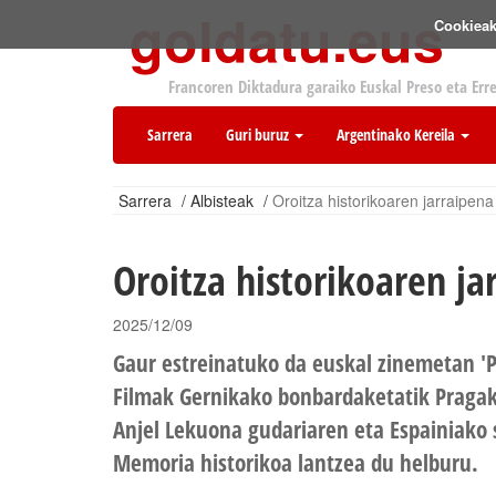
goldatu.eus
Cookieak
Francoren Diktadura garaiko Euskal Preso eta Err
Sarrera
Guri buruz
Argentinako Kereila
Sarrera
/
Albisteak
/
Oroitza historikoaren jarraipena
Oroitza historikoaren ja
2025/12/09
Gaur estreinatuko da euskal zinemetan '
Filmak Gernikako bonbardaketatik Pragak
Anjel Lekuona gudariaren eta Espainiako s
Memoria historikoa lantzea du helburu.