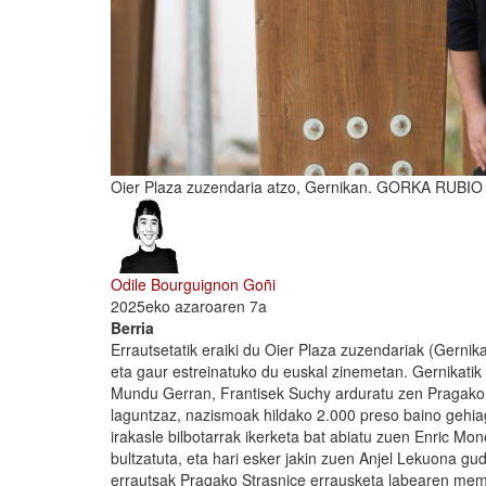
Oier Plaza zuzendaria atzo, Gernikan. GORKA RUBIO
Odile Bourguignon Goñi
2025eko azaroaren 7a
Berria
Errautsetatik eraiki du Oier Plaza zuzendariak (Gerni
eta gaur estreinatuko du euskal zinemetan. Gernikatik
Mundu Gerran, Frantisek Suchy arduratu zen Pragako 
laguntzaz, nazismoak hildako 2.000 preso baino gehiag
irakasle bilbotarrak ikerketa bat abiatu zuen Enric Mo
bultzatuta, eta hari esker jakin zuen Anjel Lekuona gu
errautsak Pragako Strasnice errausketa labearen memo