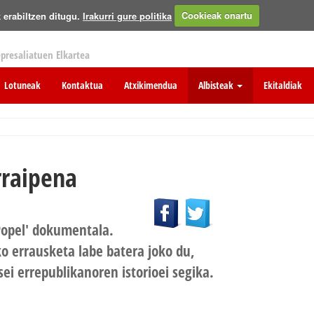
 erabiltzen ditugu.
Irakurri gure politika
Cookieak onartu
epresaliatuen Elkartea
Lotuneak
Kontaktua
Atxikimendua
Albisteak
Ekitaldiak
rraipena
Popel' dokumentala.
o errausketa labe batera joko du,
ei errepublikanoren istorioei segika.