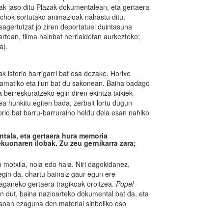
ak jaso ditu Plazak dokumentalean, eta gertaera
achok sortutako animazioak nahastu ditu.
agertutzat jo ziren deportatuei duintasuna
artean, filma hainbat herrialdetan aurkezteko;
a).
rak istorio harrigarri bat osa dezake. Horixe
 dramatiko eta ilun bat du sakonean. Baina badago
berreskuratzeko egin diren ekintza txikiek
ea hunkitu egiten bada, zerbait lortu dugun
rio bat barru-barruraino heldu dela esan nahiko
tala, eta gertaera hura memoria
ekuonaren ilobak. Zu zeu gernikarra zara;
 motxila, nola edo hala. Niri dagokidanez,
egin da, ohartu bainaiz gaur egun ere
iraganeko gertaera tragikoak oroitzea.
Popel
n dut, baina nazioarteko dokumental bat da, eta
soan ezaguna den material sinboliko oso