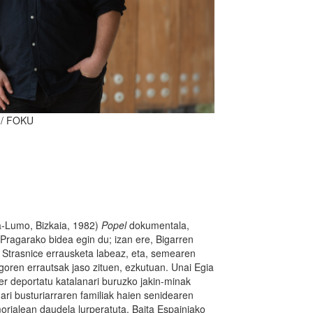
 / FOKU
ka-Lumo, Bizkaia, 1982)
Popel
dokumentala,
 Pragarako bidea egin du; izan ere, Bigarren
Strasnice errausketa labeaz, eta, semearen
oren errautsak jaso zituen, ezkutuan. Unai Egia
ner deportatu katalanari buruzko jakin-minak
dari busturiarraren familiak haien senidearen
rialean daudela lurperatuta. Baita Espainiako