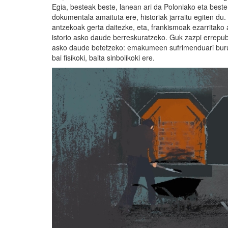
Egia, besteak beste, lanean ari da Poloniako eta best
dokumentala amaituta ere, historiak jarraitu egiten du
antzekoak gerta daitezke, eta, frankismoak ezarritako
istorio asko daude berreskuratzeko. Guk zazpi errepubl
asko daude betetzeko: emakumeen sufrimenduari buruz,
bai fisikoki, baita sinbolikoki ere.