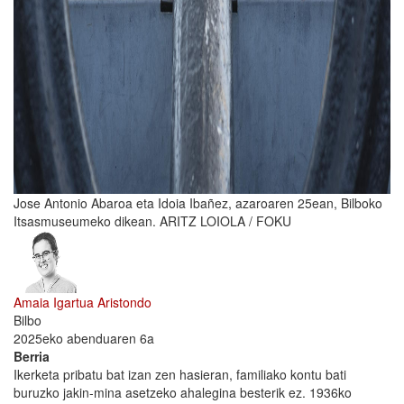
Jose Antonio Abaroa eta Idoia Ibañez, azaroaren 25ean, Bilboko
Itsasmuseumeko dikean. ARITZ LOIOLA / FOKU
Amaia Igartua Aristondo
Bilbo
2025eko abenduaren 6a
Berria
Ikerketa pribatu bat izan zen hasieran, familiako kontu bati
buruzko jakin-mina asetzeko ahalegina besterik ez. 1936ko