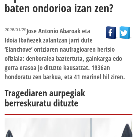
baten ondorioa izan zen?
2026/01/29
Jose Antonio Abaroak eta
Idoia Ibañezek zalantzan jarri dute
‘Elanchove’ ontziaren naufragioaren bertsio
ofiziala: denboralea baztertuta, gainkarga edo
gerra erasoa jo dituzte kausatzat. 1936an
hondoratu zen barkua, eta 41 marinel hil ziren.
Tragediaren aurpegiak
berreskuratu dituzte