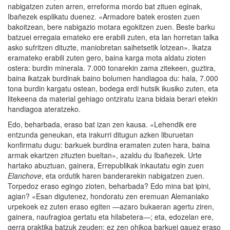
nabigatzen zuten arren, erreforma mordo bat zituen eginak,
Ibañezek esplikatu duenez. «Armadore batek erosten zuen
bakoitzean, bere nabigazio motara egokitzen zuen. Beste barku
batzuei erregaia emateko ere erabili zuten, eta lan horretan talka
asko sufritzen dituzte, maniobretan saihetsetik lotzean». Ikatza
eramateko erabili zuten gero, baina karga mota aldatu zioten
ostera: burdin minerala. 7.000 tonarekin zama zitekeen, guztira,
baina ikatzak burdinak baino bolumen handiagoa du: hala, 7.000
tona burdin kargatu ostean, bodega erdi hutsik ikusiko zuten, eta
litekeena da material gehiago ontziratu izana bidaia berari etekin
handiagoa ateratzeko.
Edo, beharbada, eraso bat izan zen kausa. «Lehendik ere
entzunda geneukan, eta irakurri ditugun azken liburuetan
konfirmatu dugu: barkuek burdina eramaten zuten hara, baina
armak ekartzen zituzten bueltan», azaldu du Ibañezek. Urte
hartako abuztuan, gainera, Errepublikak inkautatu egin zuen
Elanchove
, eta ordutik haren banderarekin nabigatzen zuen.
Torpedoz eraso egingo zioten, beharbada? Edo mina bat ipini,
agian? «Esan digutenez, hondoratu zen eremuan Alemaniako
urpekoek ez zuten eraso egiten —azaro bukaeran agertu ziren,
gainera, naufragioa gertatu eta hilabetera—; eta, edozelan ere,
gerra praktika batzuk zeuden: ez zen ohikoa barkuei gauez eraso