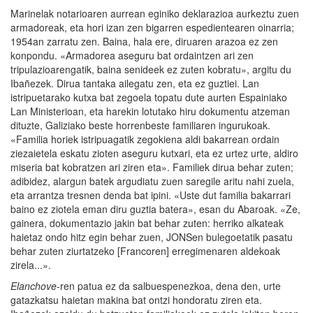
Marinelak notarioaren aurrean eginiko deklarazioa aurkeztu zuen
armadoreak, eta hori izan zen bigarren espedientearen oinarria;
1954an zarratu zen. Baina, hala ere, diruaren arazoa ez zen
konpondu. «Armadorea aseguru bat ordaintzen ari zen
tripulazioarengatik, baina senideek ez zuten kobratu», argitu du
Ibañezek. Dirua tantaka ailegatu zen, eta ez guztiei. Lan
istripuetarako kutxa bat zegoela topatu dute aurten Espainiako
Lan Ministerioan, eta harekin lotutako hiru dokumentu atzeman
dituzte, Galiziako beste horrenbeste familiaren ingurukoak.
«Familia horiek istripuagatik zegokiena aldi bakarrean ordain
ziezaietela eskatu zioten aseguru kutxari, eta ez urtez urte, aldiro
miseria bat kobratzen ari ziren eta». Familiek dirua behar zuten;
adibidez, alargun batek argudiatu zuen saregile aritu nahi zuela,
eta arrantza tresnen denda bat ipini. «Uste dut familia bakarrari
baino ez ziotela eman diru guztia batera», esan du Abaroak. «Ze,
gainera, dokumentazio jakin bat behar zuten: herriko alkateak
haietaz ondo hitz egin behar zuen, JONSen bulegoetatik pasatu
behar zuten ziurtatzeko [Francoren] erregimenaren aldekoak
zirela...».
Elanchove
-ren patua ez da salbuespenezkoa, dena den, urte
gatazkatsu haietan makina bat ontzi hondoratu ziren eta.