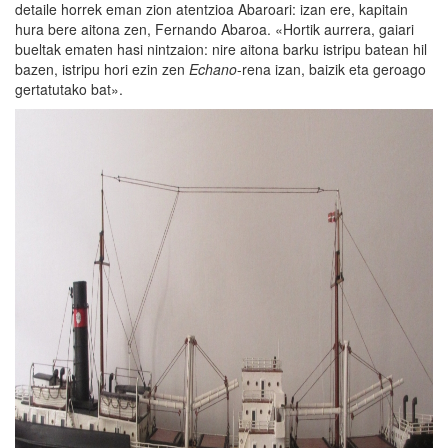
detaile horrek eman zion atentzioa Abaroari: izan ere, kapitain
hura bere aitona zen, Fernando Abaroa. «Hortik aurrera, gaiari
bueltak ematen hasi nintzaion: nire aitona barku istripu batean hil
bazen, istripu hori ezin zen
Echano
-rena izan, baizik eta geroago
gertatutako bat».