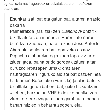
egitea, ezta naufragoak ez erreskatatzea ere», Ibañezen
esanetan.
Egunkari zati bat eta gutun bat, aitaren arrasto
bakarra
Palmeirakoa (Galizia) zen
Elanchove
ontzitik
bizirik atera zen marinela. Haren jatorriaren
berri izan zuenean, hara jo zuen Jose Antonio
Abaroak, senideren bat topatzeko asmoz.
Pepucha alabarekin egin zuen topo. 82 urte
zituen jada, baina ondo gordeak zituen aitari
buruzko oroitzapen urriak: ontziaren
naufragioaren inguruko albiste bat bazuen, eta
hark amari Bordeleko (Frantzia) jatetxe batetik
bidalitako gutun bat ere bai, gako hizkuntzan.
«Lehen, barkuetan VHF bidez komunikatzen
ziren; nik ere ezagutu nuen garai hura: banan-
banan hitz egin beharra zegoen, eta,