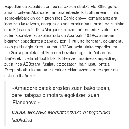
Espedientea zabaldu zen, baina ez zen ebatzi. Eta 36ko gerra
amaitu ostean Abaroaren amona erbestetik itzuli zenean —hiru
seme-alabarekin egin zuen ihes Bordelera—, komandantziara
joan zen kexatzera, aseguru etxean erreklamatu arren ez zuelako
dirurik jaso oraindik. «Alargunek arazo hori ere eduki zuten: ez
zuten kobratzen», azpimarratu du Abaroak. 1939ko azaroan
bigarren espedientea zabaldu zen. Hiru urte horietan, dokumentu
asko galdu egin ziren, tartean 1936an abiatutako espedientea
—«Gerra garaietan ohikoa den bezala», egin du ñabardura
Ibañezek—, eta istriputik bizirik irten zen marinelak aspaldi egin
zuen ihes AEBetara, fusilatu ez zezaten; hain justu, ontzia
Errepublikak inkautatua izateak erreklamazioei ere eragin ziela
uste du Ibañezek.
«Armadore batek erosten zuen bakoitzean,
bere nabigazio motara egokitzen zuen
'Elanchove'»
IDOIA IBAÑEZ
Merkataritzako nabigazioko
kapitaina