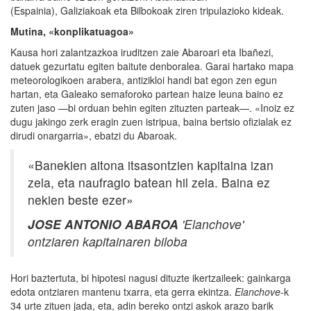
(Espainia), Galiziakoak eta Bilbokoak ziren tripulazioko kideak.
Mutina, «konplikatuagoa»
Kausa hori zalantzazkoa iruditzen zaie Abaroari eta Ibañezi,
datuek gezurtatu egiten baitute denboralea. Garai hartako mapa
meteorologikoen arabera, antizikloi handi bat egon zen egun
hartan, eta Galeako semaforoko partean haize leuna baino ez
zuten jaso —bi orduan behin egiten zituzten parteak—. «Inoiz ez
dugu jakingo zerk eragin zuen istripua, baina bertsio ofizialak ez
dirudi onargarria», ebatzi du Abaroak.
«Banekien aitona itsasontzien kapitaina izan
zela, eta naufragio batean hil zela. Baina ez
nekien beste ezer»
JOSE ANTONIO ABAROA
'Elanchove'
ontziaren kapitainaren biloba
Hori baztertuta, bi hipotesi nagusi dituzte ikertzaileek: gainkarga
edota ontziaren mantenu txarra, eta gerra ekintza.
Elanchove
-k
34 urte zituen jada, eta, adin bereko ontzi askok arazo barik