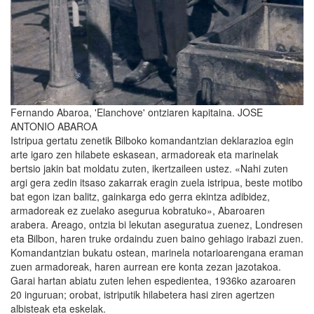
Fernando Abaroa, 'Elanchove' ontziaren kapitaina. JOSE
ANTONIO ABAROA
Istripua gertatu zenetik Bilboko komandantzian deklarazioa egin
arte igaro zen hilabete eskasean, armadoreak eta marinelak
bertsio jakin bat moldatu zuten, ikertzaileen ustez. «Nahi zuten
argi gera zedin itsaso zakarrak eragin zuela istripua, beste motibo
bat egon izan balitz, gainkarga edo gerra ekintza adibidez,
armadoreak ez zuelako asegurua kobratuko», Abaroaren
arabera. Areago, ontzia bi lekutan aseguratua zuenez, Londresen
eta Bilbon, haren truke ordaindu zuen baino gehiago irabazi zuen.
Komandantzian bukatu ostean, marinela notarioarengana eraman
zuen armadoreak, haren aurrean ere konta zezan jazotakoa.
Garai hartan abiatu zuten lehen espedientea, 1936ko azaroaren
20 inguruan; orobat, istriputik hilabetera hasi ziren agertzen
albisteak eta eskelak.