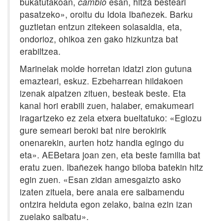
bukatutakoan,
cambio
esan, hitza besteari
pasatzeko», oroitu du Idoia Ibañezek. Barku
guztietan entzun zitekeen solasaldia, eta,
ondorioz, ohikoa zen gako hizkuntza bat
erabiltzea.
Marinelak molde horretan idatzi zion gutuna
emazteari, eskuz. Ezbeharrean hildakoen
izenak aipatzen zituen, besteak beste. Eta
kanal hori erabili zuen, halaber, emakumeari
iragartzeko ez zela etxera bueltatuko: «Egiozu
gure semeari beroki bat nire berokirik
onenarekin, aurten hotz handia egingo du
eta». AEBetara joan zen, eta beste familia bat
eratu zuen. Ibañezek hango biloba batekin hitz
egin zuen. «Esan zidan amesgaizto asko
izaten zituela, bere anaia ere salbamendu
ontzira helduta egon zelako, baina ezin izan
zuelako salbatu».