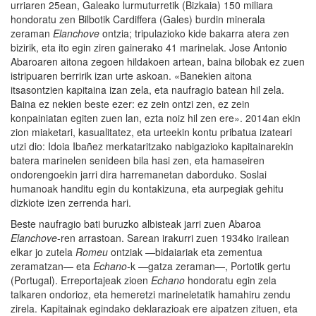
urriaren 25ean, Galeako lurmuturretik (Bizkaia) 150 miliara
hondoratu zen Bilbotik Cardiffera (Gales) burdin minerala
zeraman
Elanchove
ontzia; tripulazioko kide bakarra atera zen
bizirik, eta ito egin ziren gainerako 41 marinelak. Jose Antonio
Abaroaren aitona zegoen hildakoen artean, baina bilobak ez zuen
istripuaren berririk izan urte askoan. «Banekien aitona
itsasontzien kapitaina izan zela, eta naufragio batean hil zela.
Baina ez nekien beste ezer: ez zein ontzi zen, ez zein
konpainiatan egiten zuen lan, ezta noiz hil zen ere». 2014an ekin
zion miaketari, kasualitatez, eta urteekin kontu pribatua izateari
utzi dio: Idoia Ibañez merkataritzako nabigazioko kapitainarekin
batera marinelen senideen bila hasi zen, eta hamaseiren
ondorengoekin jarri dira harremanetan daborduko. Soslai
humanoak handitu egin du kontakizuna, eta aurpegiak gehitu
dizkiote izen zerrenda hari.
Beste naufragio bati buruzko albisteak jarri zuen Abaroa
Elanchove
-ren arrastoan. Sarean irakurri zuen 1934ko irailean
elkar jo zutela
Romeu
ontziak —bidaiariak eta zementua
zeramatzan— eta
Echano
-k —gatza zeraman—, Portotik gertu
(Portugal). Erreportajeak zioen
Echano
hondoratu egin zela
talkaren ondorioz, eta hemeretzi marineletatik hamahiru zendu
zirela. Kapitainak egindako deklarazioak ere aipatzen zituen, eta