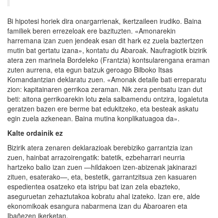
Bi hipotesi horiek dira onargarrienak, ikertzaileen irudiko. Baina
familiek beren errezeloak ere bazituzten. «Amonarekin
harremana izan zuen jendeak esan dit hark ez zuela baztertzen
mutin bat gertatu izana», kontatu du Abaroak. Naufragiotik bizirik
atera zen marinela Bordeleko (Frantzia) kontsularengana eraman
zuten aurrena, eta egun batzuk geroago Bilboko Itsas
Komandantzian deklaratu zuen. «Amonak detaile bati erreparatu
zion: kapitainaren gerrikoa zeraman. Nik zera pentsatu izan dut
beti: aitona gerrikoarekin lotu
z
ela salbamendu ontzira, logaletuta
geratzen bazen ere berme bat edukitzeko, eta besteak askatu
egin zuela azkenean. Baina mutina konplikatuagoa da».
Kalte ordainik ez
Bizirik atera zenaren deklarazioak berebiziko garrantzia izan
zuen, hainbat arrazoirengatik: batetik, ezbeharrari neurria
hartzeko balio izan zuen —hildakoen izen-abizenak jakinarazi
zituen, esaterako—, eta, bestetik, garrantzitsua zen kasuaren
espedientea osatzeko eta istripu bat izan zela ebazteko,
aseguruetan zehaztutakoa kobratu ahal izateko. Izan ere, alde
ekonomikoak esangura nabarmena izan du Abaroaren eta
Ibañezen ikerketan.