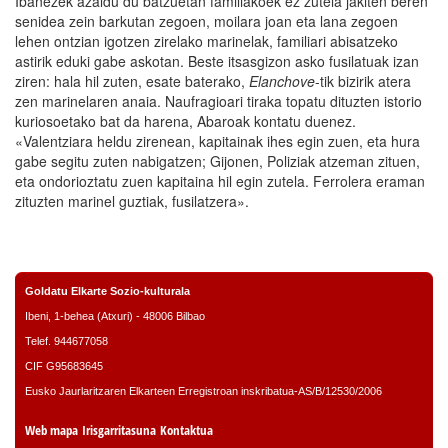
Ibañezek azaldu du batzuetan familiakoek ez zutela jakiten beren
senidea zein barkutan zegoen, moilara joan eta lana zegoen
lehen ontzian igotzen zirelako marinelak, familiari abisatzeko
astirik eduki gabe askotan. Beste itsasgizon asko fusilatuak izan
ziren: hala hil zuten, esate baterako,
Elanchove
-tik bizirik atera
zen marinelaren anaia. Naufragioari tiraka topatu dituzten istorio
kuriosoetako bat da harena, Abaroak kontatu duenez.
«Valentziara heldu zirenean, kapitainak ihes egin zuen, eta hura
gabe segitu zuten nabigatzen; Gijonen, Poliziak atzeman zituen,
eta ondorioztatu zuen kapitaina hil egin zutela. Ferrolera eraman
zituzten marinel guztiak, fusilatzera».
Goldatu Elkarte Sozio-kulturala
Ibeni, 1-behea (Atxuri) - 48006 Bilbao
Telef.
944677058
CIF G95683645
Eusko Jaurlaritzaren Elkarteen Erregistroan inskribatua-AS/B/12530/2006
Web mapa
Irisgarritasuna
Kontaktua