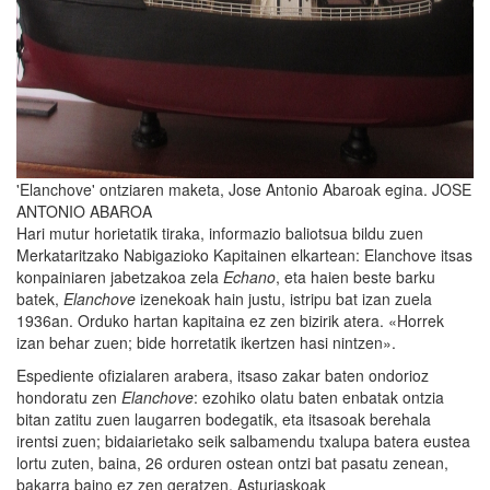
'Elanchove' ontziaren maketa, Jose Antonio Abaroak egina. JOSE
ANTONIO ABAROA
Hari mutur horietatik tiraka, informazio baliotsua bildu zuen
Merkataritzako Nabigazioko Kapitainen elkartean: Elanchove itsas
konpainiaren jabetzakoa zela
Echano
, eta haien beste barku
batek,
Elanchove
izenekoak hain justu, istripu bat izan zuela
1936an. Orduko hartan kapitaina ez zen bizirik atera. «Horrek
izan behar zuen; bide horretatik ikertzen hasi nintzen».
Espediente ofizialaren arabera, itsaso zakar baten ondorioz
hondoratu zen
Elanchove
: ezohiko olatu baten enbatak ontzia
bitan zatitu zuen laugarren bodegatik, eta itsasoak berehala
irentsi zuen; bidaiarietako seik salbamendu txalupa batera eustea
lortu zuten, baina, 26 orduren ostean ontzi bat pasatu zenean,
bakarra baino ez zen geratzen. Asturiaskoak