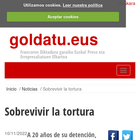
Euskara
Utilizamos cookies.
Leer nuestra política
Aceptar cookies
goldatu.eus
Francoren Diktadura garaiko Euskal Preso eta
Errepresaliatuen Elkartea
Toggle
navigatio
Inicio
/
Noticias
/
Sobrevivir la tortura
Sobrevivir la tortura
10/11/2022
A 20 años de su detención,