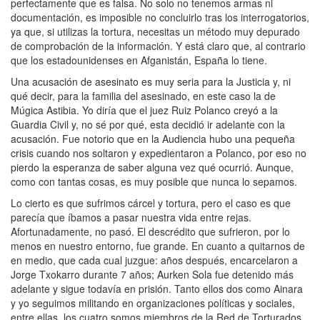
perfectamente que es falsa. No solo no tenemos armas ni
documentación, es imposible no concluirlo tras los interrogatorios,
ya que, si utilizas la tortura, necesitas un método muy depurado
de comprobación de la información. Y está claro que, al contrario
que los estadounidenses en Afganistán, España lo tiene.
Una acusación de asesinato es muy seria para la Justicia y, ni
qué decir, para la familia del asesinado, en este caso la de
Múgica Astibia. Yo diría que el juez Ruiz Polanco creyó a la
Guardia Civil y, no sé por qué, esta decidió ir adelante con la
acusación. Fue notorio que en la Audiencia hubo una pequeña
crisis cuando nos soltaron y expedientaron a Polanco, por eso no
pierdo la esperanza de saber alguna vez qué ocurrió. Aunque,
como con tantas cosas, es muy posible que nunca lo sepamos.
Lo cierto es que sufrimos cárcel y tortura, pero el caso es que
parecía que íbamos a pasar nuestra vida entre rejas.
Afortunadamente, no pasó. El descrédito que sufrieron, por lo
menos en nuestro entorno, fue grande. En cuanto a quitarnos de
en medio, que cada cual juzgue: años después, encarcelaron a
Jorge Txokarro durante 7 años; Aurken Sola fue detenido más
adelante y sigue todavía en prisión. Tanto ellos dos como Ainara
y yo seguimos militando en organizaciones políticas y sociales,
entre ellas, los cuatro somos miembros de la Red de Torturados