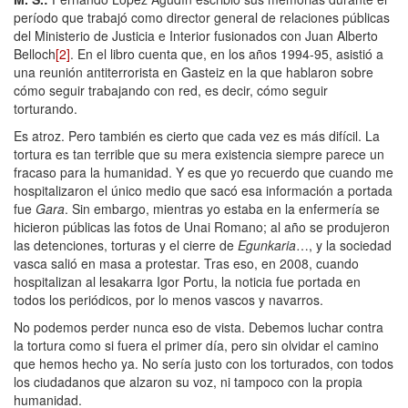
período que trabajó como director general de relaciones públicas
del Ministerio de Justicia e Interior fusionados con Juan Alberto
Belloch
[2]
. En el libro cuenta que, en los años 1994-95, asistió a
una reunión antiterrorista en Gasteiz en la que hablaron sobre
cómo seguir trabajando con red, es decir, cómo seguir
torturando.
Es atroz. Pero también es cierto que cada vez es más difícil. La
tortura es tan terrible que su mera existencia siempre parece un
fracaso para la humanidad. Y es que yo recuerdo que cuando me
hospitalizaron el único medio que sacó esa información a portada
fue
Gara
. Sin embargo, mientras yo estaba en la enfermería se
hicieron públicas las fotos de Unai Romano; al año se produjeron
las detenciones, torturas y el cierre de
Egunkaria
…, y la sociedad
vasca salió en masa a protestar. Tras eso, en 2008, cuando
hospitalizan al lesakarra Igor Portu, la noticia fue portada en
todos los periódicos, por lo menos vascos y navarros.
No podemos perder nunca eso de vista. Debemos luchar contra
la tortura como si fuera el primer día, pero sin olvidar el camino
que hemos hecho ya. No sería justo con los torturados, con todos
los ciudadanos que alzaron su voz, ni tampoco con la propia
humanidad.