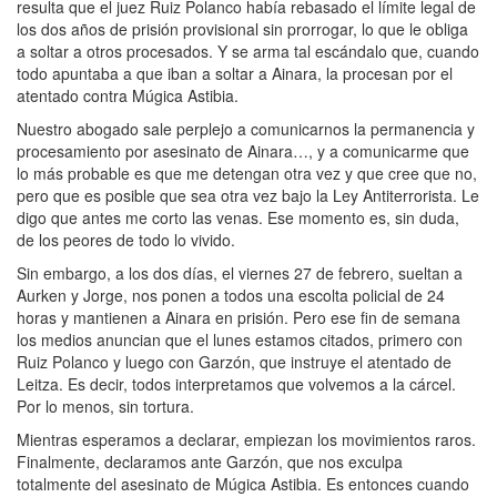
resulta que el juez Ruiz Polanco había rebasado el límite legal de
los dos años de prisión provisional sin prorrogar, lo que le obliga
a soltar a otros procesados. Y se arma tal escándalo que, cuando
todo apuntaba a que iban a soltar a Ainara, la procesan por el
atentado contra Múgica Astibia.
Nuestro abogado sale perplejo a comunicarnos la permanencia y
procesamiento por asesinato de Ainara…, y a comunicarme que
lo más probable es que me detengan otra vez y que cree que no,
pero que es posible que sea otra vez bajo la Ley Antiterrorista. Le
digo que antes me corto las venas. Ese momento es, sin duda,
de los peores de todo lo vivido.
Sin embargo, a los dos días, el viernes 27 de febrero, sueltan a
Aurken y Jorge, nos ponen a todos una escolta policial de 24
horas y mantienen a Ainara en prisión. Pero ese fin de semana
los medios anuncian que el lunes estamos citados, primero con
Ruiz Polanco y luego con Garzón, que instruye el atentado de
Leitza. Es decir, todos interpretamos que volvemos a la cárcel.
Por lo menos, sin tortura.
Mientras esperamos a declarar, empiezan los movimientos raros.
Finalmente, declaramos ante Garzón, que nos exculpa
totalmente del asesinato de Múgica Astibia. Es entonces cuando