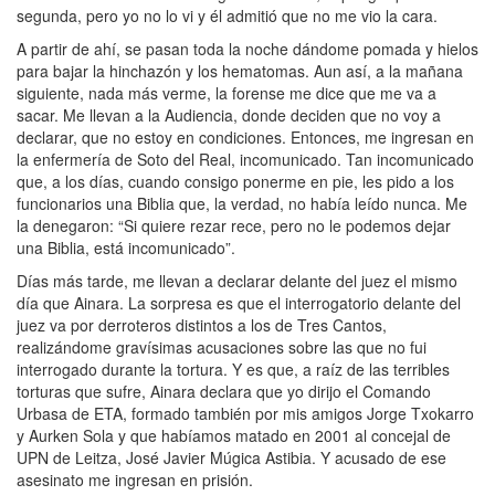
segunda, pero yo no lo vi y él admitió que no me vio la cara.
A partir de ahí, se pasan toda la noche dándome pomada y hielos
para bajar la hinchazón y los hematomas. Aun así, a la mañana
siguiente, nada más verme, la forense me dice que me va a
sacar. Me llevan a la Audiencia, donde deciden que no voy a
declarar, que no estoy en condiciones. Entonces, me ingresan en
la enfermería de Soto del Real, incomunicado. Tan incomunicado
que, a los días, cuando consigo ponerme en pie, les pido a los
funcionarios una Biblia que, la verdad, no había leído nunca. Me
la denegaron: “Si quiere rezar rece, pero no le podemos dejar
una Biblia, está incomunicado”.
Días más tarde, me llevan a declarar delante del juez el mismo
día que Ainara. La sorpresa es que el interrogatorio delante del
juez va por derroteros distintos a los de Tres Cantos,
realizándome gravísimas acusaciones sobre las que no fui
interrogado durante la tortura. Y es que, a raíz de las terribles
torturas que sufre, Ainara declara que yo dirijo el Comando
Urbasa de ETA, formado también por mis amigos Jorge Txokarro
y Aurken Sola y que habíamos matado en 2001 al concejal de
UPN de Leitza, José Javier Múgica Astibia. Y acusado de ese
asesinato me ingresan en prisión.