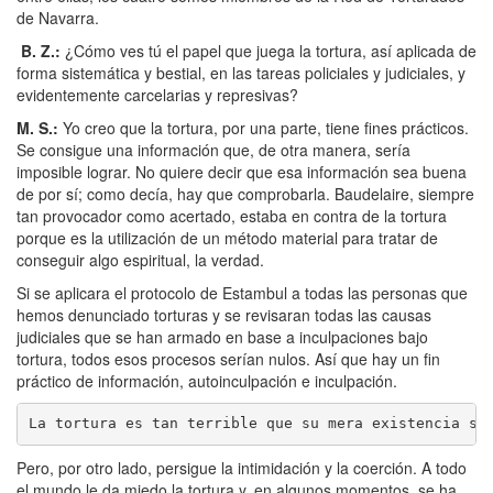
de Navarra.
B. Z.
:
¿Cómo ves tú el papel que juega la tortura, así aplicada de
forma sistemática y bestial, en las tareas policiales y judiciales, y
evidentemente carcelarias y represivas?
M. S.
:
Yo creo que la tortura, por una parte, tiene fines prácticos.
Se consigue una información que, de otra manera, sería
imposible lograr. No quiere decir que esa información sea buena
de por sí; como decía, hay que comprobarla. Baudelaire, siempre
tan provocador como acertado, estaba en contra de la tortura
porque es la utilización de un método material para tratar de
conseguir algo espiritual, la verdad.
Si se aplicara el protocolo de Estambul a todas las personas que
hemos denunciado torturas y se revisaran todas las causas
judiciales que se han armado en base a inculpaciones bajo
tortura, todos esos procesos serían nulos. Así que hay un fin
práctico de información, autoinculpación e inculpación.
La tortura es tan terrible que su mera existencia si
Pero, por otro lado, persigue la intimidación y la coerción. A todo
el mundo le da miedo la tortura y, en algunos momentos, se ha