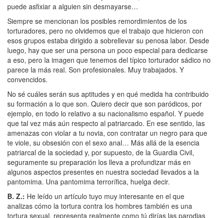
puede asfixiar a alguien sin desmayarse…
Siempre se mencionan los posibles remordimientos de los
torturadores, pero no olvidemos que el trabajo que hicieron con
esos grupos estaba dirigido a sobrellevar su penosa labor. Desde
luego, hay que ser una persona un poco especial para dedicarse
a eso, pero la imagen que tenemos del típico torturador sádico no
parece la más real. Son profesionales. Muy trabajados. Y
convencidos.
No sé cuáles serán sus aptitudes y en qué medida ha contribuido
su formación a lo que son. Quiero decir que son paródicos, por
ejemplo, en todo lo relativo a su nacionalismo español. Y puede
que tal vez más aún respecto al patriarcado. En ese sentido, las
amenazas con violar a tu novia, con contratar un negro para que
te viole, su obsesión con el sexo anal… Más allá de la esencia
patriarcal de la sociedad y, por supuesto, de la Guardia Civil,
seguramente su preparación los lleva a profundizar más en
algunos aspectos presentes en nuestra sociedad llevados a la
pantomima. Una pantomima terrorífica, huelga decir.
B. Z.
:
He leído un artículo tuyo muy interesante en el que
analizas cómo la tortura contra los hombres también es una
tortura sexual, representa realmente como tú dirías las parodias