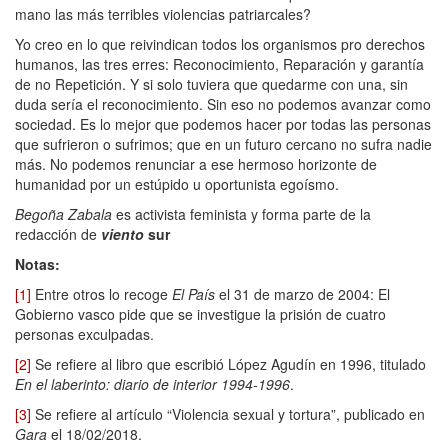
mano las más terribles violencias patriarcales?
Yo creo en lo que reivindican todos los organismos pro derechos
humanos, las tres erres: Reconocimiento, Reparación y garantía
de no Repetición. Y si solo tuviera que quedarme con una, sin
duda sería el reconocimiento. Sin eso no podemos avanzar como
sociedad. Es lo mejor que podemos hacer por todas las personas
que sufrieron o sufrimos; que en un futuro cercano no sufra nadie
más. No podemos renunciar a ese hermoso horizonte de
humanidad por un estúpido u oportunista egoísmo.
Begoña Zabala
es activista feminista y forma parte de la
redacción de
viento
sur
Notas:
[1]
Entre otros lo recoge
El País
el 31 de marzo de 2004: El
Gobierno vasco pide que se investigue la prisión de cuatro
personas exculpadas.
[2]
Se refiere al libro que escribió López Agudín en 1996, titulado
En el laberinto: diario de interior 1994-1996
.
[3]
Se refiere al artículo “Violencia sexual y tortura”, publicado en
Gara
el 18/02/2018.