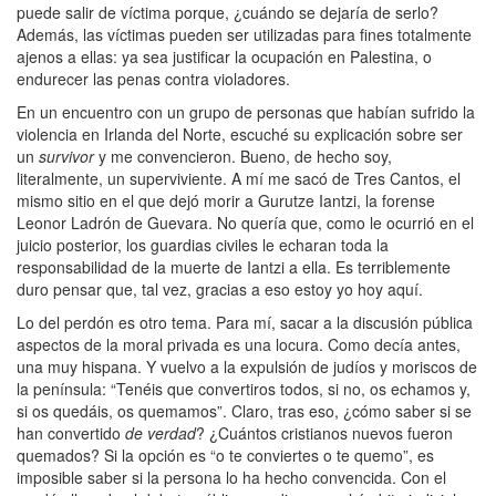
puede salir de víctima porque, ¿cuándo se dejaría de serlo?
Además, las víctimas pueden ser utilizadas para fines totalmente
ajenos a ellas: ya sea justificar la ocupación en Palestina, o
endurecer las penas contra violadores.
En un encuentro con un grupo de personas que habían sufrido la
violencia en Irlanda del Norte, escuché su explicación sobre ser
un
survivor
y me convencieron. Bueno, de hecho soy,
literalmente, un superviviente. A mí me sacó de Tres Cantos, el
mismo sitio en el que dejó morir a Gurutze Iantzi, la forense
Leonor Ladrón de Guevara. No quería que, como le ocurrió en el
juicio posterior, los guardias civiles le echaran toda la
responsabilidad de la muerte de Iantzi a ella. Es terriblemente
duro pensar que, tal vez, gracias a eso estoy yo hoy aquí.
Lo del perdón es otro tema. Para mí, sacar a la discusión pública
aspectos de la moral privada es una locura. Como decía antes,
una muy hispana. Y vuelvo a la expulsión de judíos y moriscos de
la península: “Tenéis que convertiros todos, si no, os echamos y,
si os quedáis, os quemamos”. Claro, tras eso, ¿cómo saber si se
han convertido
de verdad
? ¿Cuántos cristianos nuevos fueron
quemados? Si la opción es “o te conviertes o te quemo”, es
imposible saber si la persona lo ha hecho convencida. Con el