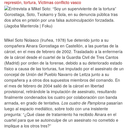
represión
,
tortura
,
Víctimas conflicto vasco
Gorostiaga, Soto, Txokarro y Sola, en su denuncia pública tras
dos años en prisión por una falsa autoinculpación forzadada.
(Jagoba Manterola | Foku)
Mikel Soto Nolasco (Iruñea, 1978) fue detenido junto a su
compañera Ainara Gorostiaga en Castellón, a las puertas de la
cárcel, en el mes de febrero de 2002. Trasladado a la enfermería
de la cárcel desde el cuartel de la Guardia Civil de Tres Cantos
(Madrid) por orden de la forense, debido a su deteriorado estado
físico a causa de las torturas, fue imputado por el asesinato de un
concejal de Unión del Pueblo Navarro de Leitza junto a su
compañera y a otros dos supuestos miembros del comando. En
el mes de febrero de 2004 salió de la cárcel en libertad
provisional, retirándole la imputación de asesinato, resultando
finalmente condenados los cuatro por colaboración con banda
armada, en grado de tentativa.
Los cuatro de Pamplona
pasarían
luego al espacio mediático, sobre todo con una insistente
pregunta: “¿Qué clase de tratamiento ha recibido Ainara en el
cuartel para que se autoinculpe de un asesinato no cometido e
implique a los otros tres?”