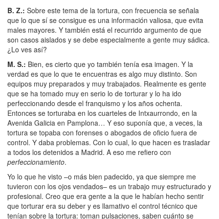
B. Z.
:
Sobre este tema de la tortura, con frecuencia se señala
que lo que sí se consigue es una información valiosa, que evita
males mayores. Y también está el recurrido argumento de que
son casos aislados y se debe especialmente a gente muy sádica.
¿Lo ves así?
M. S.
:
Bien, es cierto que yo también tenía esa imagen. Y la
verdad es que lo que te encuentras es algo muy distinto. Son
equipos muy preparados y muy trabajados. Realmente es gente
que se ha tomado muy en serio lo de torturar y lo ha ido
perfeccionando desde el franquismo y los años ochenta.
Entonces se torturaba en los cuarteles de Intxaurrondo, en la
Avenida Galicia en Pamplona… Y eso suponía que, a veces, la
tortura se topaba con forenses o abogados de oficio fuera de
control. Y daba problemas. Con lo cual, lo que hacen es trasladar
a todos los detenidos a Madrid. A eso me refiero con
perfeccionamiento
.
Yo lo que he visto –o más bien padecido, ya que siempre me
tuvieron con los ojos vendados– es un trabajo muy estructurado y
profesional. Creo que era gente a la que le habían hecho sentir
que torturar era su deber y es llamativo el control técnico que
tenían sobre la tortura: toman pulsaciones, saben cuánto se