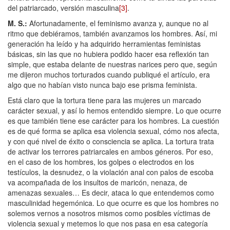
del patriarcado, versión masculina
[3]
.
M. S.
:
Afortunadamente, el feminismo avanza y, aunque no al
ritmo que debiéramos, también avanzamos los hombres. Así, mi
generación ha leído y ha adquirido herramientas feministas
básicas, sin las que no hubiera podido hacer esa reflexión tan
simple, que estaba delante de nuestras narices pero que, según
me dijeron muchos torturados cuando publiqué el artículo, era
algo que no habían visto nunca bajo ese prisma feminista.
Está claro que la tortura tiene para las mujeres un marcado
carácter sexual, y así lo hemos entendido siempre. Lo que ocurre
es que también tiene ese carácter para los hombres. La cuestión
es de qué forma se aplica esa violencia sexual, cómo nos afecta,
y con qué nivel de éxito o consciencia se aplica. La tortura trata
de activar los terrores patriarcales en ambos géneros. Por eso,
en el caso de los hombres, los golpes o electrodos en los
testículos, la desnudez, o la violación anal con palos de escoba
va acompañada de los insultos de maricón, nenaza, de
amenazas sexuales… Es decir, ataca lo que entendemos como
masculinidad hegemónica. Lo que ocurre es que los hombres no
solemos vernos a nosotros mismos como posibles víctimas de
violencia sexual y metemos lo que nos pasa en esa categoría