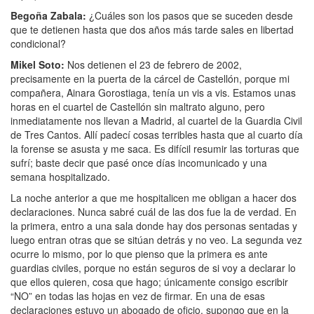
Begoña Zabala
:
¿Cuáles son los pasos que se suceden desde
que te detienen hasta que dos años más tarde sales en libertad
condicional?
Mikel Soto
:
Nos detienen el 23 de febrero de 2002,
precisamente en la puerta de la cárcel de Castellón, porque mi
compañera, Ainara Gorostiaga, tenía un vis a vis. Estamos unas
horas en el cuartel de Castellón sin maltrato alguno, pero
inmediatamente nos llevan a Madrid, al cuartel de la Guardia Civil
de Tres Cantos. Allí padecí cosas terribles hasta que al cuarto día
la forense se asusta y me saca. Es difícil resumir las torturas que
sufrí; baste decir que pasé once días incomunicado y una
semana hospitalizado.
La noche anterior a que me hospitalicen me obligan a hacer dos
declaraciones. Nunca sabré cuál de las dos fue la de verdad. En
la primera, entro a una sala donde hay dos personas sentadas y
luego entran otras que se sitúan detrás y no veo. La segunda vez
ocurre lo mismo, por lo que pienso que la primera es ante
guardias civiles, porque no están seguros de si voy a declarar lo
que ellos quieren, cosa que hago; únicamente consigo escribir
“NO” en todas las hojas en vez de firmar. En una de esas
declaraciones estuvo un abogado de oficio, supongo que en la