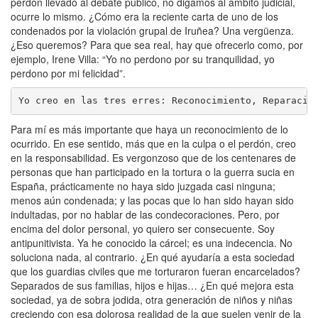
perdón llevado al debate público, no digamos al ámbito judicial,
ocurre lo mismo. ¿Cómo era la reciente carta de uno de los
condenados por la violación grupal de Iruñea? Una vergüenza.
¿Eso queremos? Para que sea real, hay que ofrecerlo como, por
ejemplo, Irene Villa: “Yo no perdono por su tranquilidad, yo
perdono por mi felicidad”.
Yo creo en las tres erres: Reconocimiento, Reparació
Para mí es más importante que haya un reconocimiento de lo
ocurrido. En ese sentido, más que en la culpa o el perdón, creo
en la responsabilidad. Es vergonzoso que de los centenares de
personas que han participado en la tortura o la guerra sucia en
España, prácticamente no haya sido juzgada casi ninguna;
menos aún condenada; y las pocas que lo han sido hayan sido
indultadas, por no hablar de las condecoraciones. Pero, por
encima del dolor personal, yo quiero ser consecuente. Soy
antipunitivista. Ya he conocido la cárcel; es una indecencia. No
soluciona nada, al contrario. ¿En qué ayudaría a esta sociedad
que los guardias civiles que me torturaron fueran encarcelados?
Separados de sus familias, hijos e hijas… ¿En qué mejora esta
sociedad, ya de sobra jodida, otra generación de niños y niñas
creciendo con esa dolorosa realidad de la que suelen venir de la