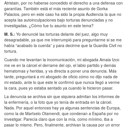
Atristain, por no haberse concedido el derecho a una defensa con
garantías. También está el más reciente asunto de Gorka
Palacios, pero en este caso ha sido la propia Audiencia la que no
acepta las autoinculpaciones bajo torturas denunciadas y no
investigadas. ¿Cómo fue tu asunto en este tema?
M. S.
:
Yo denuncié las torturas delante del juez, algo muy
desagradable, ya que me interrumpió para preguntarme si se me
había “acabado la cuerda” y para decirme que la Guardia Civil no
tortura.
Cuando me levantan la incomunicación, mi abogada Amaia Izco
me ve en la cárcel el derrame del ojo, el labio partido y demás
hematomas y heridas, y va directa a poner una denuncia. Más
tarde, preguntará a mi abogado de oficio cómo no dijo nada de
mi estado, ante lo que este le confirmó que nunca llegó a verme
la cara, pues yo estaba sentado ya cuando le hicieron pasar.
La denuncia se archiva sin que siquiera admitan los informes de
la enfermería, o la foto que yo tenía de entrada en la cárcel.
Nada. Por aquel entonces hay ya algunas sentencias de Europa,
como la de Martxelo Otamendi, que condenan a España por no
investigar. Parecía claro que con la mía, como mínimo, iba a
pasar lo mismo. Pero, finalmente, archivan la causa por un error