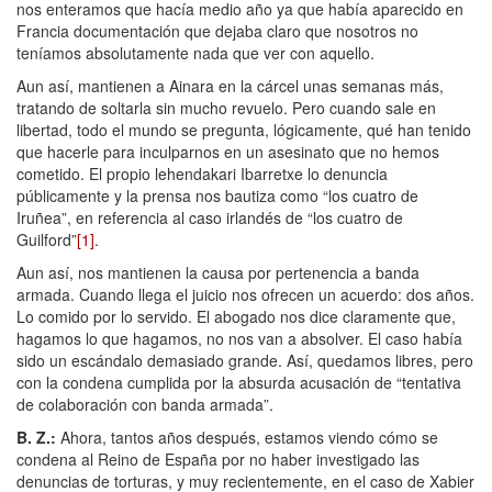
nos enteramos que hacía medio año ya que había aparecido en
Francia documentación que dejaba claro que nosotros no
teníamos absolutamente nada que ver con aquello.
Aun así, mantienen a Ainara en la cárcel unas semanas más,
tratando de soltarla sin mucho revuelo. Pero cuando sale en
libertad, todo el mundo se pregunta, lógicamente, qué han tenido
que hacerle para inculparnos en un asesinato que no hemos
cometido. El propio lehendakari Ibarretxe lo denuncia
públicamente y la prensa nos bautiza como “los cuatro de
Iruñea”, en referencia al caso irlandés de “los cuatro de
Guilford”
[1]
.
Aun así, nos mantienen la causa por pertenencia a banda
armada. Cuando llega el juicio nos ofrecen un acuerdo: dos años.
Lo comido por lo servido. El abogado nos dice claramente que,
hagamos lo que hagamos, no nos van a absolver. El caso había
sido un escándalo demasiado grande. Así, quedamos libres, pero
con la condena cumplida por la absurda acusación de “tentativa
de colaboración con banda armada”.
B. Z.
:
Ahora, tantos años después, estamos viendo cómo se
condena al Reino de España por no haber investigado las
denuncias de torturas, y muy recientemente, en el caso de Xabier