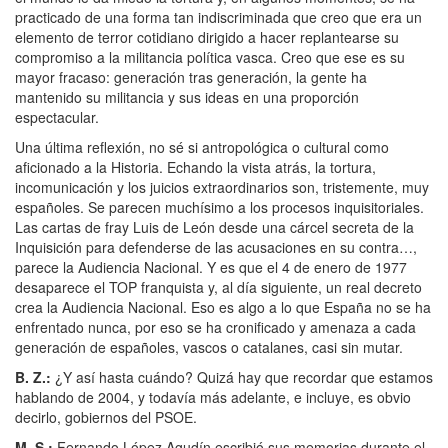
practicado de una forma tan indiscriminada que creo que era un
elemento de terror cotidiano dirigido a hacer replantearse su
compromiso a la militancia política vasca. Creo que ese es su
mayor fracaso: generación tras generación, la gente ha
mantenido su militancia y sus ideas en una proporción
espectacular.
Una última reflexión, no sé si antropológica o cultural como
aficionado a la Historia. Echando la vista atrás, la tortura,
incomunicación y los juicios extraordinarios son, tristemente, muy
españoles. Se parecen muchísimo a los procesos inquisitoriales.
Las cartas de fray Luis de León desde una cárcel secreta de la
Inquisición para defenderse de las acusaciones en su contra…,
parece la Audiencia Nacional. Y es que el 4 de enero de 1977
desaparece el TOP franquista y, al día siguiente, un real decreto
crea la Audiencia Nacional. Eso es algo a lo que España no se ha
enfrentado nunca, por eso se ha cronificado y amenaza a cada
generación de españoles, vascos o catalanes, casi sin mutar.
B. Z.
:
¿Y así hasta cuándo? Quizá hay que recordar que estamos
hablando de 2004, y todavía más adelante, e incluye, es obvio
decirlo, gobiernos del PSOE.
M. S.
:
Fernando López Agudín escribió sus memorias durante el