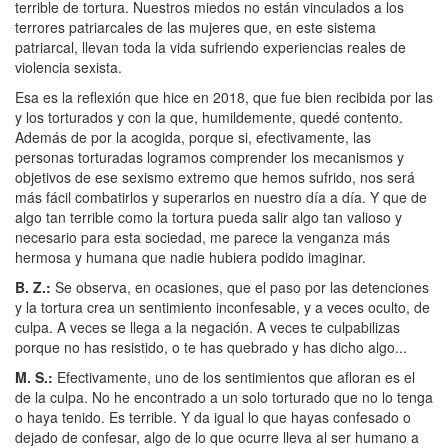
terrible de tortura. Nuestros miedos no están vinculados a los
terrores patriarcales de las mujeres que, en este sistema
patriarcal, llevan toda la vida sufriendo experiencias reales de
violencia sexista.
Esa es la reflexión que hice en 2018, que fue bien recibida por las
y los torturados y con la que, humildemente, quedé contento.
Además de por la acogida, porque si, efectivamente, las
personas torturadas logramos comprender los mecanismos y
objetivos de ese sexismo extremo que hemos sufrido, nos será
más fácil combatirlos y superarlos en nuestro día a día. Y que de
algo tan terrible como la tortura pueda salir algo tan valioso y
necesario para esta sociedad, me parece la venganza más
hermosa y humana que nadie hubiera podido imaginar.
B. Z.
:
Se observa, en ocasiones, que el paso por las detenciones
y la tortura crea un sentimiento inconfesable, y a veces oculto, de
culpa. A veces se llega a la negación. A veces te culpabilizas
porque no has resistido, o te has quebrado y has dicho algo...
M. S.
:
Efectivamente, uno de los sentimientos que afloran es el
de la culpa. No he encontrado a un solo torturado que no lo tenga
o haya tenido. Es terrible. Y da igual lo que hayas confesado o
dejado de confesar, algo de lo que ocurre lleva al ser humano a