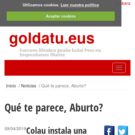
Euskara
Utilizamos cookies.
Leer nuestra política
Aceptar cookies
goldatu.eus
Francoren Diktadura garaiko Euskal Preso eta
Errepresaliatuen Elkartea
Toggle
navigatio
Inicio
/
Noticias
/
Qué te parece, Aburto?
Qué te parece, Aburto?
Colau instala una
09/04/2019