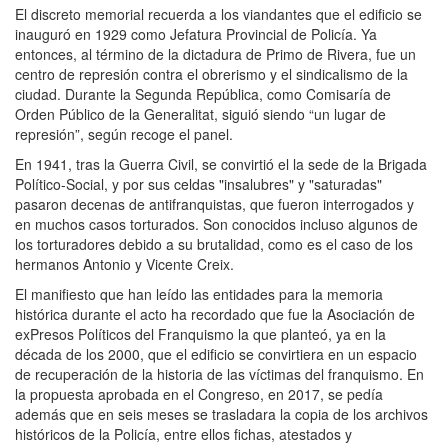
El discreto memorial recuerda a los viandantes que el edificio se
inauguró en 1929 como Jefatura Provincial de Policía. Ya
entonces, al término de la dictadura de Primo de Rivera, fue un
centro de represión contra el obrerismo y el sindicalismo de la
ciudad. Durante la Segunda República, como Comisaría de
Orden Público de la Generalitat, siguió siendo “un lugar de
represión”, según recoge el panel.
En 1941, tras la Guerra Civil, se convirtió el la sede de la Brigada
Político-Social, y por sus celdas "insalubres" y "saturadas"
pasaron decenas de antifranquistas, que fueron interrogados y
en muchos casos torturados. Son conocidos incluso algunos de
los torturadores debido a su brutalidad, como es el caso de los
hermanos Antonio y Vicente Creix.
El manifiesto que han leído las entidades para la memoria
histórica durante el acto ha recordado que fue la Asociación de
exPresos Políticos del Franquismo la que planteó, ya en la
década de los 2000, que el edificio se convirtiera en un espacio
de recuperación de la historia de las víctimas del franquismo. En
la propuesta aprobada en el Congreso, en 2017, se pedía
además que en seis meses se trasladara la copia de los archivos
históricos de la Policía, entre ellos fichas, atestados y