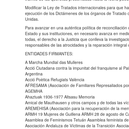
Modificar la Ley de Tratados internacionales para que 
ejecución de los Dictámenes de los órganos de Tratado 
Unidas.
Para avanzar en una auténtica política de reconciliación
Estado y sus instituciones, en necesario avanza en med
todas, el derecho a la Justicia que conlleva la investigac
responsables de las atrocidades y la reparación integral
ENTIDADES FIRMANTES:
A Marcha Mundial das Mulleres
Acció Ciutadana contra la impunitat del franquisme al Pai
Argentina
Acció Poètica Refugiats València
AFRESAMA (Asociación de Familiares Represaliados por 
AGEMHA
Ahaztuak 1936-1977 Altsasu Memoria
Amical de Mauthausen y otros campos y de todas las víc
AREMEHISA (Asociación para la recuperación de la memor
ARMH 19 Mujeres de Guillena ARMH 28 de agosto de Ca
Asamblea de Feminismos Tetuán Asamblea feminista de
Asociación Andaluza de Víctimas de la Transición Asocia