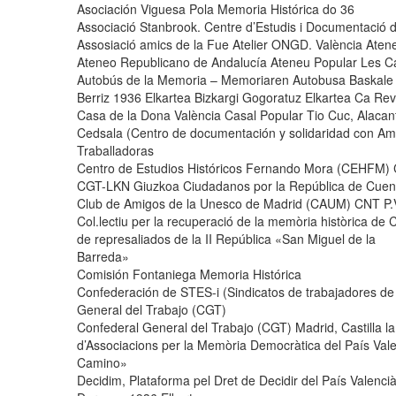
Asociación Viguesa Pola Memoria Histórica do 36
Associació Stanbrook. Centre d’Estudis i Documentació
Assosiació amics de la Fue Atelier ONGD. València Aten
Ateneo Republicano de Andalucía Ateneu Popular Les Ca
Autobús de la Memoria – Memoriaren Autobusa Baskale 
Berriz 1936 Elkartea Bizkargi Gogoratuz Elkartea Ca Rev
Casa de la Dona València Casal Popular Tio Cuc, Alacan
Cedsala (Centro de documentación y solidaridad con Amér
Traballadoras
Centro de Estudios Históricos Fernando Mora (CEHFM) 
CGT-LKN Giuzkoa Ciudadanos por la República de Cue
Club de Amigos de la Unesco de Madrid (CAUM) CNT P.
Col.lectiu per la recuperació de la memòria històrica de 
de represaliados de la II República «San Miguel de la
Barreda»
Comisión Fontaniega Memoria Histórica
Confederación de STES-i (Sindicatos de trabajadores de 
General del Trabajo (CGT)
Confederal General del Trabajo (CGT) Madrid, Castilla
d’Associacions per la Memòria Democràtica del País Va
Camino»
Decidim, Plataforma pel Dret de Decidir del País Valen