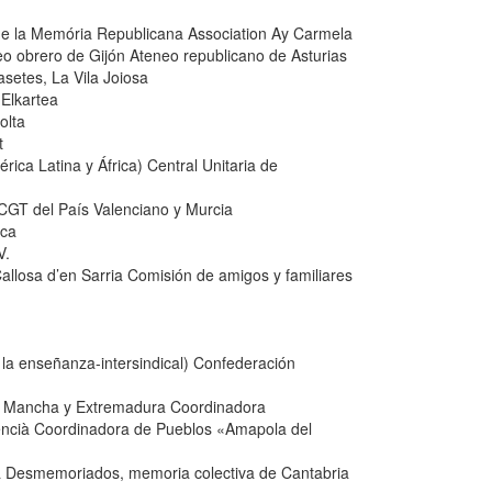
 de la Memória Republicana Association Ay Carmela
eo obrero de Gijón Ateneo republicano de Asturias
setes, La Vila Joiosa
Elkartea
olta
t
ica Latina y África) Central Unitaria de
CGT del País Valenciano y Murcia
nca
V.
Callosa d’en Sarria Comisión de amigos y familiares
la enseñanza-intersindical) Confederación
 la Mancha y Extremadura Coordinadora
lencià Coordinadora de Pueblos «Amapola del
cià Desmemoriados, memoria colectiva de Cantabria