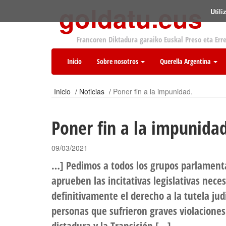
goldatu.eus
Util
Francoren Diktadura garaiko Euskal Preso eta Err
Inicio
Sobre nosotros
Querella Argentina
Inicio
/
Noticias
/
Poner fin a la impunidad.
Poner fin a la impunida
09/03/2021
…] Pedimos a todos los grupos parlament
aprueben las incitativas legislativas nece
definitivamente el derecho a la tutela jud
personas que sufrieron graves violacione