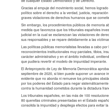
de cualquier Estado Democrático y de Derecho.
Gracias al empuje del movimiento social, hemos logrado
político sobre el derecho a la verdad, justicia, reparación
graves violaciones de derechos humanos que se cometiero
Sin embargo, los procedimientos públicos de memoria ab
medida que favorezca que los tribunales españoles inve
judicial en la cual se esclarezcan las violaciones de d
sus responsables y se repare debidamente a las víctima
Las políticas públicas memorialistas llevadas a cabo por
reconocimientos institucionales muy parciales, tibios, in
carácter administrativo y en el ámbito individual, omitie
que pudiera revertir el modelo de impunidad imperante.
El Anteproyecto de Ley de Memoria Democrática aprobado
septiembre de 2020, si bien puede suponer un avance im
evidente que no aborda ni remueve los principales obst
por los poderes del Estado para negar sistemáticamente 
contra la humanidad cometidos durante la dictadura franq
Los tribunales españoles, en las más de 100 resolucione
80 querellas criminales presentadas en el Estado españ
consolida la impunidad y despliega efectos para evitar la