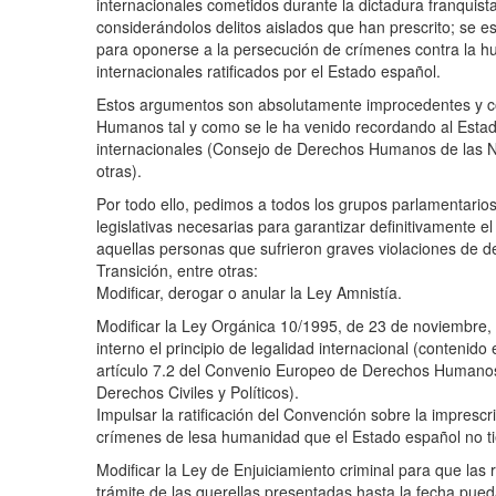
internacionales cometidos durante la dictadura franquis
considerándolos delitos aislados que han prescrito; se es
para oponerse a la persecución de crímenes contra la h
internacionales ratificados por el Estado español.
Estos argumentos son absolutamente improcedentes y co
Humanos tal y como se le ha venido recordando al Estad
internacionales (Consejo de Derechos Humanos de las N
otras).
Por todo ello, pedimos a todos los grupos parlamentarios
legislativas necesarias para garantizar definitivamente el 
aquellas personas que sufrieron graves violaciones de d
Transición, entre otras:
Modificar, derogar o anular la Ley Amnistía.
Modificar la Ley Orgánica 10/1995, de 23 de noviembre,
interno el principio de legalidad internacional (contenido 
artículo 7.2 del Convenio Europeo de Derechos Humanos y
Derechos Civiles y Políticos).
Impulsar la ratificación del Convención sobre la imprescri
crímenes de lesa humanidad que el Estado español no tie
Modificar la Ley de Enjuiciamiento criminal para que las 
trámite de las querellas presentadas hasta la fecha pued