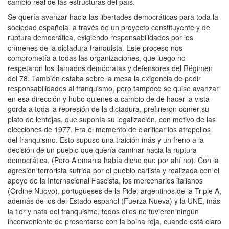
cambio real de las estructuras del país.
Se quería avanzar hacia las libertades democráticas para toda la
sociedad española, a través de un proyecto constituyente y de
ruptura democrática, exigiendo responsabilidades por los
crímenes de la dictadura franquista. Este proceso nos
comprometía a todas las organizaciones, que luego no
respetaron los llamados demócratas y defensores del Régimen
del 78. También estaba sobre la mesa la exigencia de pedir
responsabilidades al franquismo, pero tampoco se quiso avanzar
en esa dirección y hubo quienes a cambio de de hacer la vista
gorda a toda la represión de la dictadura, prefirieron comer su
plato de lentejas, que suponía su legalización, con motivo de las
elecciones de 1977. Era el momento de clarificar los atropellos
del franquismo. Esto supuso una traición más y un freno a la
decisión de un pueblo que quería caminar hacia la ruptura
democrática. (Pero Alemania había dicho que por ahí no). Con la
agresión terrorista sufrida por el pueblo carlista y realizada con el
apoyo de la Internacional Fascista, los mercenarios italianos
(Ordine Nuovo), portugueses de la Pide, argentinos de la Triple A,
además de los del Estado español (Fuerza Nueva) y la UNE, más
la flor y nata del franquismo, todos ellos no tuvieron ningún
inconveniente de presentarse con la boina roja, cuando está claro