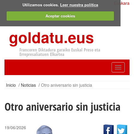
Euskara
Utilizamos cookies.
Leer nuestra política
Aceptar cookies
goldatu.eus
Francoren Diktadura garaiko Euskal Preso eta
Errepresaliatuen Elkartea
Toggle
navigatio
Inicio
/
Noticias
/
Otro aniversario sin justicia
Otro aniversario sin justicia
19/06/2026