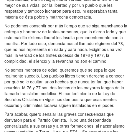
mejor de sus vidas, por la libertad y por un pueblo que les
respetaba y tampoco lucharon para esto, ni esperaban tanta
miseria de ésta pobre y maltrecha democracia.
No podemos consentir por más tiempo que se siga manchando la
entrega y honradez de tantas personas, que lo dieron todo y que
este maldito sistema liberal los insulta permanentemente con la
mentira. Por todo esto, denunciamos al llamado régimen del 78,
que no nos representa en nada y para nada. Exigimos una vez
más, la verdad de los tristes sucesos de 1976 y 1977, la
complicidad, el silencio y la revancha no son el camino.
No somos menores de edad, queremos que se sepa lo que
realmente sucedió. Los pueblos libres tienen derecho a conocer
por qué se le ocultan unos hechos que nunca tenían que haber
ocurrido. M.76 y 77 son dos fechas de los mayores fangos de la
llamada transición modélica. El mantenimiento de la Ley de
Secretos Oficiales en vigor nos demuestra que esas mentes
oscuras y criminales todavía siguen instaladas en el poder.
Para acabar, quiero señalar las graves consecuencias que
derivaron para el Partido Carlista. Hubo una desbandada
generalizada a sus casas y a otras formaciones: al nacionalismo
vasco y catalán, a Terra Lliure, y a ETA. ¿Se acuerdan de los