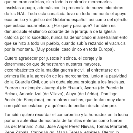
que no eran carlistas, sino todo lo contrario: mercenarios
fascistas a pago, además con la presencia de nueve miembros
de los GAL. Toda esta canallada tuvo en todo momento el apoyo
económico y logístico del Gobierno español, así como del ejército
que estaba acuartelado. ¿Por qué y para qué? También es
denunciable el silencio cobarde de la jerarquía de la Iglesia
católica por lo sucedido, nunca ha denunciado el ametrallamiento
que se hizo a todo un pueblo, cuando subía rezando el viacrucis
por la montaña. (Muy posible, caso único en toda Europa).
Quiero agradecer por justicia histórica, el coraje y la
determinación que demostraron nuestros mayores,
excombatientes de la maldita guerra incivil, al enfrentarse en
primera fila a la agresión de los mercenarios, junto a la pasividad
de la Guardia Civil, que sin duda alguna protegía a los fascistas.
Fueron un ejemplo: Jáuregui (de Etxauri), Ayerra (de Puente la
Reina), Antonio Izal (de Villava), Aluya (de Lérida), Domingo
Ancín (de Pamplona), entre otros muchos, que tenían muy claro
con quiénes estaban y a quiénes defendían desde siempre.
También quiero recordar el compromiso y la honradez en la lucha
por una auténtica democracia de familias enteras como fueron
las de: Mariano Zufía, José Angel Pérez Nievas, Tomás Martorell,
Pepe Zabala, Carlos Hugo, María Teresa, etcétera. Dieron lo