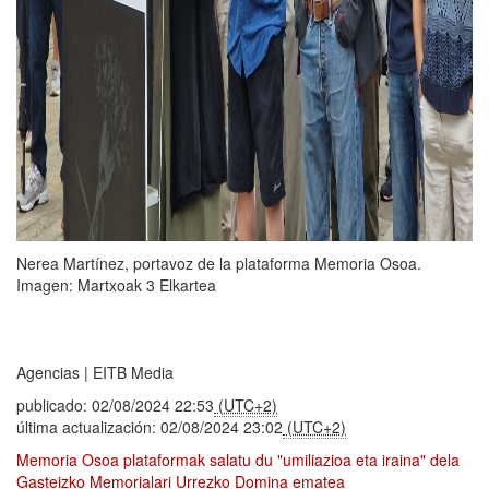
Nerea Martínez, portavoz de la plataforma Memoria Osoa.
Imagen: Martxoak 3 Elkartea
Agencias | EITB Media
publicado:
02/08/2024
22:53
(UTC+2)
última actualización:
02/08/2024
23:02
(UTC+2)
Facebook
Twitter
Telegram
EmaEuskaraz
Memoria Osoa plataformak salatu du "umiliazioa eta iraina" dela
irakurri:
Gasteizko Memorialari Urrezko Domina ematea