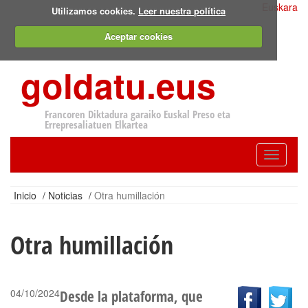
Euskara
Utilizamos cookies.
Leer nuestra política
Aceptar cookies
goldatu.eus
Francoren Diktadura garaiko Euskal Preso eta
Errepresaliatuen Elkartea
Toggle
navigatio
Inicio
/
Noticias
/
Otra humillación
Otra humillación
04/10/2024
Desde la plataforma, que