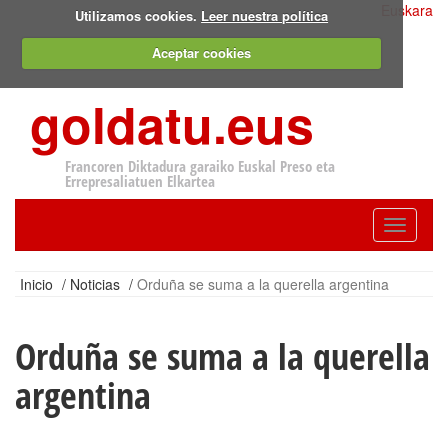
Euskara
Utilizamos cookies.
Leer nuestra política
Aceptar cookies
goldatu.eus
Francoren Diktadura garaiko Euskal Preso eta
Errepresaliatuen Elkartea
Toggle
navigatio
Inicio
/
Noticias
/
Orduña se suma a la querella argentina
Orduña se suma a la querella
argentina