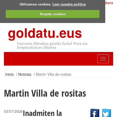
Euskara
Utilizamos cookies.
Leer nuestra política
Aceptar cookies
goldatu.eus
Francoren Diktadura garaiko Euskal Preso eta
Errepresaliatuen Elkartea
Toggle
navigatio
Inicio
/
Noticias
/
Martin Villa de rositas
Martin Villa de rositas
Inadmiten la
03/07/2026