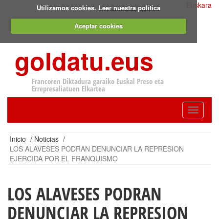
Euskara
Utilizamos cookies.
Leer nuestra política
Aceptar cookies
goldatu.eus
Francoren Diktadura garaiko Euskal Preso eta
Errepresaliatuen Elkartea
Toggle
navigatio
Inicio
/
Noticias
/
LOS ALAVESES PODRAN DENUNCIAR LA REPRESION
EJERCIDA POR EL FRANQUISMO
LOS ALAVESES PODRAN
DENUNCIAR LA REPRESION