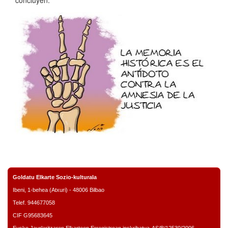
concluyen.
Goldatu Elkarte Sozio-kulturala
Ibeni, 1-behea (Atxuri) - 48006 Bilbao
Telef. 944677058
CIF G95683645