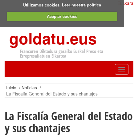
Euskara
Utilizamos cookies.
Leer nuestra política
Aceptar cookies
goldatu.eus
Francoren Diktadura garaiko Euskal Preso eta
Errepresaliatuen Elkartea
Toggle
navigatio
Inicio
/
Noticias
/
La Fiscalía General del Estado y sus chantajes
La Fiscalía General del Estado
y sus chantajes