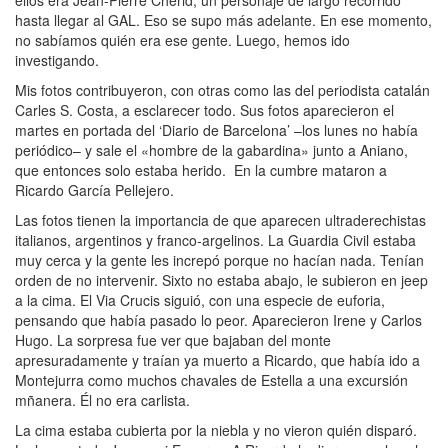
ellos era Jean-Pierre Cherid, un personaje de largo recorrido
hasta llegar al GAL. Eso se supo más adelante. En ese momento,
no sabíamos quién era ese gente. Luego, hemos ido
investigando.
Mis fotos contribuyeron, con otras como las del periodista catalán
Carles S. Costa, a esclarecer todo. Sus fotos aparecieron el
martes en portada del ‘Diario de Barcelona’ –los lunes no había
periódico– y sale el «hombre de la gabardina» junto a Aniano,
que entonces solo estaba herido. En la cumbre mataron a
Ricardo García Pellejero.
Las fotos tienen la importancia de que aparecen ultraderechistas
italianos, argentinos y franco-argelinos. La Guardia Civil estaba
muy cerca y la gente les increpó porque no hacían nada. Tenían
orden de no intervenir. Sixto no estaba abajo, le subieron en jeep
a la cima. El Via Crucis siguió, con una especie de euforia,
pensando que había pasado lo peor. Aparecieron Irene y Carlos
Hugo. La sorpresa fue ver que bajaban del monte
apresuradamente y traían ya muerto a Ricardo, que había ido a
Montejurra como muchos chavales de Estella a una excursión
mñanera. Él no era carlista.
La cima estaba cubierta por la niebla y no vieron quién disparó.