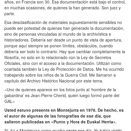
años, en Francia son 30. Esa documentación está bajo el control,
en muchas ocasiones, de quienes la han generado. Son juez y
parte.
Esa desclasificación de materiales supuestamente sensibles no
puede ser potestad de quienes han generado la documentación,
sino de personas vinculadas al mundo de la archivística e
historiadores. Debería ser desde un punto de vista de apertura,
porque aquí siempre se ponen límites, obstáculos, cuando
debería ser todo lo contrario. Hay que cambiar completamente la
filosofía, no solo en lo relacionado con la Ley de Secretos
Oficiales, sino con el acceso a la documentación. Utilizan como
coartada también la Ley de Protección de Datos. Me ha ocurrido
trabajando sobre los niños de la Guerra Civil. Me llamaron a
capítulo del Archivo Histórico Nacional por este tema.
«Uno de quienes aparece en los fotos junto al ‘hombre de la
gabardina’ es Jean-Pierre Cherid, quien luego formó parte del
GAL»
Usted estuvo presente en Montejurra en 1976. De hecho, es
el autor de algunas de las fotografías de ese día, que
salieron publicadas en «Punto y Hora de Euskal Herria».
Sí, fui a Montejurra como mucha gente ese día. Yo había vivido