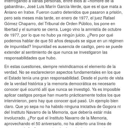
interrogando a varias personas, entre ellos al «hombre de la
gabardina», José Luis Marín García-Verde, que es el que mata a
Aniano en Iratxe. Fueron cuatro detenidos que pasaron a prisión,
pero seis meses más tarde, en enero de 1977, el juez Rafael
Gómez Chaparro, del Tribunal de Orden Público, los pone en
libertad y el sumario se cierra. Luego vino la amnistía de octubre
de 1977, por lo que no hubo ya ningún juicio. ¿Pero por qué
podemos hablar de que 50 años después se sigue en un régimen
de impunidad? Impunidad es ausencia de castigo, pero se puede
extender al sentimiento de que nunca se investigaron las
responsabilidades que hubo.
En estas cuestiones, siempre reivindicamos el elemento de la
verdad. No se esclarecieron aspectos fundamentales en los que
el Estado tenía una gran responsabilidad. Desde el punto de vista
de la verdad histórica y la memoria democrática es necesario
conocer qué ocurrió allí que nunca se investigó. Ya es imposible
aplicar castigos porque han muerto prácticamente todos los que
intervinieron, pero hay que conocer qué pasó. Un ejemplo bien
claro. Que yo sepa no ha habido ninguna iniciativa de Gogora ni
del Instituto Navarro de la Memoria, que debería estár más
involucrado. ¿Por qué el Instituto Navarro de la Memoria,
aprovechando el 50 aniversario, no ha abierto una línea de