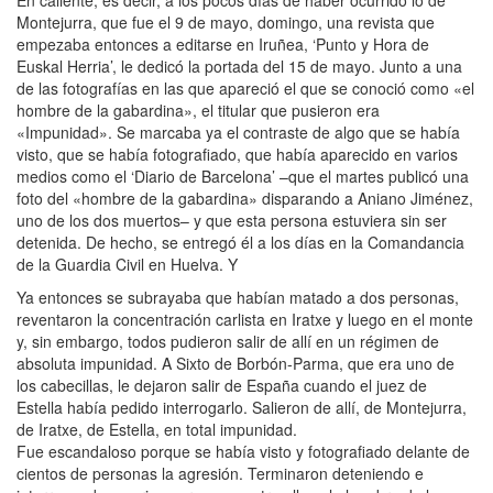
En caliente, es decir, a los pocos días de haber ocurrido lo de
Montejurra, que fue el 9 de mayo, domingo, una revista que
empezaba entonces a editarse en Iruñea, ‘Punto y Hora de
Euskal Herria’, le dedicó la portada del 15 de mayo. Junto a una
de las fotografías en las que apareció el que se conoció como «el
hombre de la gabardina», el titular que pusieron era
«Impunidad». Se marcaba ya el contraste de algo que se había
visto, que se había fotografiado, que había aparecido en varios
medios como el ‘Diario de Barcelona’ –que el martes publicó una
foto del «hombre de la gabardina» disparando a Aniano Jiménez,
uno de los dos muertos– y que esta persona estuviera sin ser
detenida. De hecho, se entregó él a los días en la Comandancia
de la Guardia Civil en Huelva. Y
Ya entonces se subrayaba que habían matado a dos personas,
reventaron la concentración carlista en Iratxe y luego en el monte
y, sin embargo, todos pudieron salir de allí en un régimen de
absoluta impunidad. A Sixto de Borbón-Parma, que era uno de
los cabecillas, le dejaron salir de España cuando el juez de
Estella había pedido interrogarlo. Salieron de allí, de Montejurra,
de Iratxe, de Estella, en total impunidad.
Fue escandaloso porque se había visto y fotografiado delante de
cientos de personas la agresión. Terminaron deteniendo e