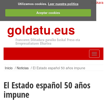
Euskara
Utilizamos cookies.
Leer nuestra política
Aceptar cookies
goldatu.eus
Francoren Diktadura garaiko Euskal Preso eta
Errepresaliatuen Elkartea
Toggle
navigatio
Inicio
/
Noticias
/
El Estado español 50 años impune
El Estado español 50 años
impune