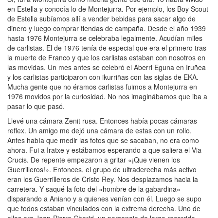
en Estella y conocía lo de Montejurra. Por ejemplo, los Boy Scout
de Estella subíamos allí a vender bebidas para sacar algo de
dinero y luego comprar tiendas de campaña. Desde el año 1939
hasta 1976 Montejurra se celebraba legalmente. Acudían miles
de carlistas. El de 1976 tenía de especial que era el primero tras
la muerte de Franco y que los carlistas estaban con nosotros en
las movidas. Un mes antes se celebró el Aberri Eguna en Iruñea
y los carlistas participaron con ikurriñas con las siglas de EKA.
Mucha gente que no éramos carlistas fuimos a Montejurra en
1976 movidos por la curiosidad. No nos imaginábamos que iba a
pasar lo que pasó.
Llevé una cámara Zenit rusa. Entonces había pocas cámaras
reflex. Un amigo me dejó una cámara de estas con un rollo.
Antes había que medir las fotos que se sacaban, no era como
ahora. Fui a Iratxe y estábamos esperando a que saliera el Via
Crucis. De repente empezaron a gritar «¡Que vienen los
Guerrilleros!». Entonces, el grupo de ultraderecha más activo
eran los Guerrilleros de Cristo Rey. Nos desplazamos hacia la
carretera. Y saqué la foto del «hombre de la gabardina»
disparando a Aniano y a quienes venían con él. Luego se supo
que todos estaban vinculados con la extrema derecha. Uno de