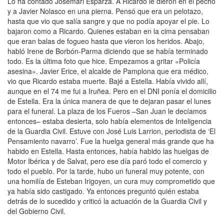
Lo ha contado Josemari Esparza. A Ricardo le dieron en el pecho
y a Javier Nolasco en una pierna. Pensó que era un pelotazo,
hasta que vio que salía sangre y que no podía apoyar el pie. Lo
bajaron como a Ricardo. Quienes estaban en la cima pensaban
que eran balas de fogueo hasta que vieron los heridos. Abajo,
habló Irene de Borbón-Parma diciendo que se había terminado
todo. Es la última foto que hice. Empezamos a gritar «Policía
asesina». Javier Erice, el alcalde de Pamplona que era médico,
vio que Ricardo estaba muerte. Bajé a Estella. Había vivido allí,
aunque en el 74 me fui a Iruñea. Pero en el DNI ponía el domicilio
de Estella. Era la única manera de que te dejaran pasar el lunes
para el funeral. La plaza de los Fueros –San Juan le decíamos
entonces– estaba desierta, solo había elementos de Inteligencia
de la Guardia Civil. Estuve con José Luis Larrion, periodista de ‘El
Pensamiento navarro’. Fue la huelga general más grande que ha
habido en Estella. Hasta entonces, había habido las huelgas de
Motor Ibérica y de Salvat, pero ese día paró todo el comercio y
todo el pueblo. Por la tarde, hubo un funeral muy potente, con
una homilía de Esteban Irigoyen, un cura muy comprometido que
ya había sido castigado. Ya entonces preguntó quién estaba
detrás de lo sucedido y criticó la actuación de la Guardia Civil y
del Gobierno Civil.