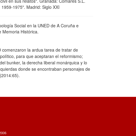
civil en sus relatos". Granada: Comares S.L.
 1959-1975". Madrid: Siglo XXI
opología Social en la UNED de A Coruña e
e Memoria Histórica.
comenzaron la ardua tarea de tratar de
político, para que aceptaran el reformismo;
del bunker, la derecha liberal monárquica y lo
zquierdas donde se encontraban personajes de
(2014:65).
/2006