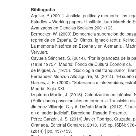
Bibliografía
Aguilar, P. (2001). Justicia, política y memoria : los l
Estudios = Working papers / Instituto Juan March de E
Avanzados en Ciencias Sociales 2001/163.
Bernecker, W. (2009).Democracia superación del pasad
reprimida en España. En Olmos, Ignacio (edt.); Keilhol
La memoria histórica en España y en Alemania". Madri
Vervuert.
Cayuela Sánchez, S. (2014). "Por la grandeza de la pat
(1939-1975)". Madrid: Fondo de Cultura Económica.
de Miguel, A. (1975). "Sociología del franquismo". Bar
Fernández-Monzón Altolaguirre, M. (2014). "El sueño de
Garcés, J. E. (2000). "Soberanos e intervenidos, estr
Madrid: Siglo XXI.
Izquierdo Martín, J. (2018). Colonización antiutópica.
(Reflexiones poscoloniales en torno a la Transición e
Jiménez Villarejo, C. y A. Doñate Martín. (2012). "Juec
en el poder judicial". Barcelona: Pasado Presente.
Pérez Garzón, J. S. (2014).Javier Rodrigo, Cruzada, pa
Granada, Editorial Comares, 2013. 165 pp. ISBN: 978-
(2014) | pp. 457-459.