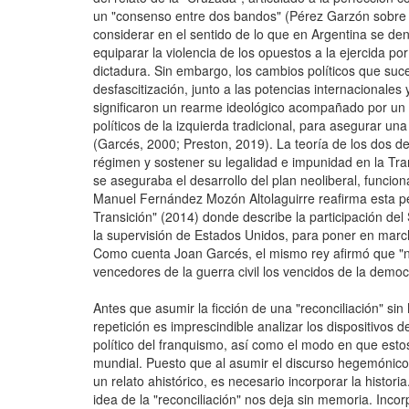
un "consenso entre dos bandos" (Pérez Garzón sobre 
considerar en el sentido de lo que en Argentina se de
equiparar la violencia de los opuestos a la ejercida po
dictadura. Sin embargo, los cambios políticos que suce
desfascitización, junto a las potencias internacionales
significaron un rearme ideológico acompañado por un 
políticos de la izquierda tradicional, para asegurar una
(Garcés, 2000; Preston, 2019). La teoría de los dos de
régimen y sostener su legalidad e impunidad en la Tran
se aseguraba el desarrollo del plan neoliberal, funcion
Manuel Fernández Mozón Altolaguirre reafirma esta pe
Transición" (2014) donde describe la participación de
la supervisión de Estados Unidos, para poner en march
Como cuenta Joan Garcés, el mismo rey afirmó que "no
vencedores de la guerra civil los vencidos de la democ
Antes que asumir la ficción de una "reconciliación" si
repetición es imprescindible analizar los dispositivo
político del franquismo, así como el modo en que esto
mundial. Puesto que al asumir el discurso hegemónico d
un relato ahistórico, es necesario incorporar la historia
idea de la "reconciliación" nos deja sin memoria. Incor