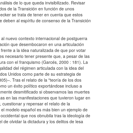
nálisis de lo que queda invisibilizado. Revisar
ados de la Transición en función de unos
ecker se trata de tener en cuenta que estos
 deben al espíritu de consenso de la Transición
r al nuevo contexto internacional de postguerra
mación que desembocaron en una articulación
frente a la idea naturalizada de que por votar
es necesario tener presente que, a pesar de las
ptura con el franquismo (Garcés, 2000 : 181). La
galidad del régimen articulada con la idea del
ados Unidos como parte de su estrategia de
)–. Tras el relato de la "teoría de los dos
omo un éxito político exportándose incluso a
amente desmitificado si observamos las muertes
mas en las manifestaciones que tuvieron lugar en
, cuestionar y repensar el relato de la
, el modelo español es más bien un ejemplo de
occidental que nos obnubila tras la ideología de
e olvidar la dictadura y los delitos de lesa