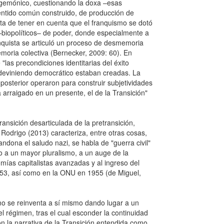
egemónico, cuestionando la doxa –esas
ntido común construido, de producción de
ata de tener en cuenta que el franquismo se dotó
s –biopolíticos– de poder, donde especialmente a
anquista se articuló un proceso de desmemoria
emoria colectiva (Bernecker, 2009: 60). En
las precondiciones identitarias del éxito
 deviniendo democrático estaban creadas. La
 posterior operaron para construir subjetividades
arraigado en un presente, el de la Transición"
ansición desarticulada de la pretransición,
Rodrigo (2013) caracteriza, entre otras cosas,
andona el saludo nazi, se habla de "guerra civil"
o a un mayor pluralismo, a un auge de la
nomías capitalistas avanzadas y al ingreso del
53, así como en la ONU en 1955 (de Miguel,
mo se reinventa a sí mismo dando lugar a un
el régimen, tras el cual esconder la continuidad
con la narrativa de la Transición entendida como