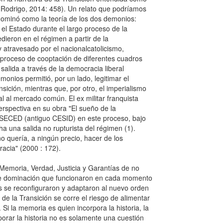
Rodrigo, 2014: 458). Un relato que podríamos
nominó como la teoría de los dos demonios:
r el Estado durante el largo proceso de la
dieron en el régimen a partir de la
 y atravesado por el nacionalcatolicismo,
proceso de cooptación de diferentes cuadros
 salida a través de la democracia liberal
monios permitió, por un lado, legitimar el
sición, mientras que, por otro, el imperialismo
al al mercado común. El ex militar franquista
rspectiva en su obra "El sueño de la
l SECED (antiguo CESID) en este proceso, bajo
a una salida no rupturista del régimen (1).
 quería, a ningún precio, hacer de los
racia" (2000 : 172).
n Memoria, Verdad, Justicia y Garantías de no
s de dominación que funcionaron en cada momento
s se reconfiguraron y adaptaron al nuevo orden
e la Transición se corre el riesgo de alimentar
. Si la memoria es quien incorpora la historia, la
porar la historia no es solamente una cuestión