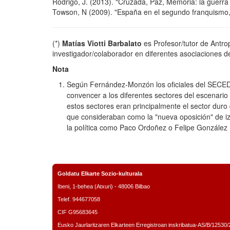
Rodrigo, J. (2013). "Cruzada, Paz, Memoria: la guerra 
Towson, N (2009). "España en el segundo franquismo,
(*)
Matías Viotti Barbalato
es Profesor/tutor de Antr
investigador/colaborador en diferentes asociaciones d
Nota
Según Fernández-Monzón los oficiales del SECED 
convencer a los diferentes sectores del escenario 
estos sectores eran principalmente el sector duro 
que consideraban como la "nueva oposición" de i
la política como Paco Ordoñez o Felipe González 
Goldatu Elkarte Sozio-kulturala
Ibeni, 1-behea (Atxuri) - 48006 Bilbao
Telef. 944677058
CIF G95683645
Eusko Jaurlaritzaren Elkarteen Erregistroan inskribatua-AS/B/12530