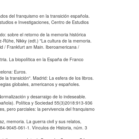
egados del franquismo en la transición española.
studios e Investigaciones, Centro de Estudios
o: sobre el retorno de la memoria histórica
z-Rühe, Nikky (edt.) "La cultura de la memoria.
d / Frankfurt am Main. Iberoamericana /
ria. La biopolítica en la España de Franco
celona: Euros.
 la transición". Madrid: La esfera de los libros.
ategias globales, americanos y españoles.
 Normalización y desarraigo de lo indeseable.
spañola). Política y Sociedad 55(3)2018:913-936
es, pero parciales: la pervivencia del franquismo
z, memoria. La guerra civil y sus relatos,
84-9045-061-1. Vínculos de Historia, núm. 3