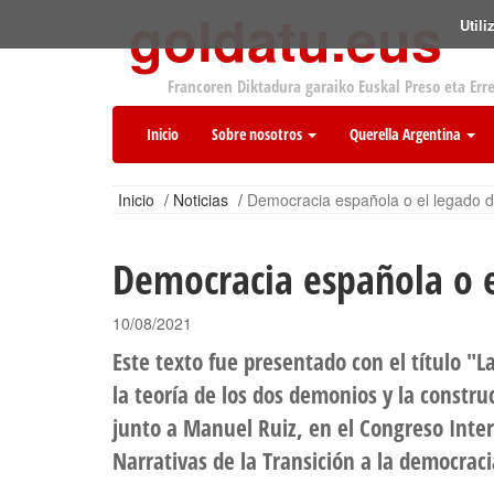
goldatu.eus
Util
Francoren Diktadura garaiko Euskal Preso eta Err
Inicio
Sobre nosotros
Querella Argentina
Inicio
/
Noticias
/
Democracia española o el legado d
Democracia española o e
10/08/2021
Este texto fue presentado con el título "L
la teoría de los dos demonios y la constru
junto a Manuel Ruiz, en el Congreso Inter
Narrativas de la Transición a la democraci