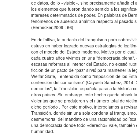
de datos, de lo «visible», sino precisamente añadir el a
los elementos que fueron dando sentido a los signific
intereses determinados de poder. En palabras de Bern
fenómenos de ausencia analítica respecto al pasado se
(Bernecker,2009 : 66).
En definitiva, la audacia del franquismo para sobrevivi
estuvo en haber logrado nuevas estrategias de legiti
con el modelo del Estado moderno. Motivo por el cual, 
cada cuatro años vivimos en una "democracia plena", 
escasas reformas al interior del Estado, no existió ru
ficción de un pacto de "paz" sirvió para mantener la le
Welfar State, –entendida como "imposición de los Est
contención del comunismo" (Cayuela Sánchez, 2014: 305
demonios", la Transición española pasó a la historia c
otros países. Sin embargo, este hecho queda absolut
violentas que se produjeron y el número total de vícti
dicho período . Por este motivo, interpelamos a revisar
Transición, donde sin una sola condena al franquismo
desmemoria, del mandato de una racionalidad política 
una democracia donde todo «derecho» vale, también el d
humanidad.