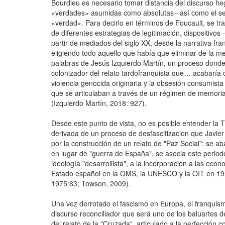
Bourdieu es necesario tomar distancia del discurso h
«verdades» asumidas como absolutas– así como el se
«verdad». Para decirlo en términos de Foucault, se tr
de diferentes estrategias de legitimación, dispositivo
partir de mediados del siglo XX, desde la narrativa fr
eligiendo todo aquello que había que eliminar de la m
palabras de Jesús Izquierdo Martín, un proceso donde "
colonizador del relato tardofranquista que… acabaría
violencia genocida originaria y la obsesión consumista
que se articulaban a través de un régimen de memoria 
(Izquierdo Martín, 2018: 927).
Desde este punto de vista, no es posible entender la Tr
derivada de un proceso de desfascitizacion que Javier 
por la construcción de un relato de "Paz Social": se ab
en lugar de "guerra de España", se asocia este period
ideología "desarrollista", a la incorporación a las eco
Estado español en la OMS, la UNESCO y la OIT en 19
1975:63; Towson, 2009).
Una vez derrotado el fascismo en Europa, el franquis
discurso reconciliador que será uno de los baluartes d
del relato de la "Cruzada", articulado a la perfección 