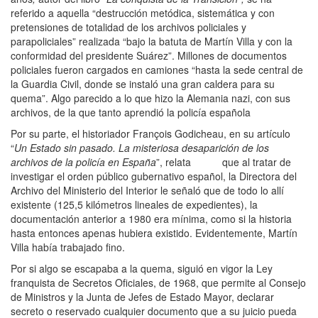
referido a aquella “destrucción metódica, sistemática y con
pretensiones de totalidad de los archivos policiales y
parapoliciales” realizada “bajo la batuta de Martín Villa y con la
conformidad del presidente Suárez”. Millones de documentos
policiales fueron cargados en camiones “hasta la sede central de
la Guardia Civil, donde se instaló una gran caldera para su
quema”. Algo parecido a lo que hizo la Alemania nazi, con sus
archivos, de la que tanto aprendió la policía española
Por su parte, el historiador François Godicheau, en su artículo
“
Un Estado sin pasado. La misteriosa desaparición de los
archivos de la policía en España
”, relata que al tratar de
investigar el orden público gubernativo español, la Directora del
Archivo del Ministerio del Interior le señaló que de todo lo allí
existente (125,5 kilómetros lineales de expedientes), la
documentación anterior a 1980 era mínima, como si la historia
hasta entonces apenas hubiera existido. Evidentemente, Martín
Villa había trabajado fino.
Por si algo se escapaba a la quema, siguió en vigor la Ley
franquista de Secretos Oficiales, de 1968, que permite al Consejo
de Ministros y la Junta de Jefes de Estado Mayor, declarar
secreto o reservado cualquier documento que a su juicio pueda