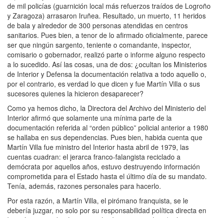
de mil policías (guarnición local más refuerzos traídos de Logroño
y Zaragoza) arrasaron Iruñea. Resultado, un muerto, 11 heridos
de bala y alrededor de 300 personas atendidas en centros
sanitarios. Pues bien, a tenor de lo afirmado oficialmente, parece
ser que ningún sargento, teniente o comandante, inspector,
comisario o gobernador, realizó parte o informe alguno respecto
a lo sucedido. Así las cosas, una de dos: ¿ocultan los Ministerios
de Interior y Defensa la documentación relativa a todo aquello o,
por el contrario, es verdad lo que dicen y fue Martín Villa o sus
sucesores quienes la hicieron desaparecer?
Como ya hemos dicho, la Directora del Archivo del Ministerio del
Interior afirmó que solamente una mínima parte de la
documentación referida al “orden público” policial anterior a 1980
se hallaba en sus dependencias. Pues bien, habida cuenta que
Martín Villa fue ministro del Interior hasta abril de 1979, las
cuentas cuadran: el jerarca franco-falangista reciclado a
demócrata por aquellos años, estuvo destruyendo información
comprometida para el Estado hasta el último día de su mandato.
Tenía, además, razones personales para hacerlo.
Por esta razón, a Martín Villa, el pirómano franquista, se le
debería juzgar, no solo por su responsabilidad política directa en