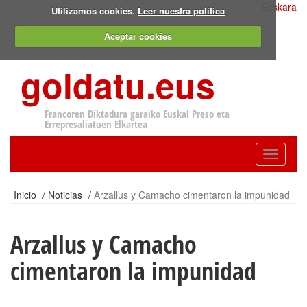
Euskara
Utilizamos cookies.
Leer nuestra política
Aceptar cookies
goldatu.eus
Francoren Diktadura garaiko Euskal Preso eta
Errepresaliatuen Elkartea
Toggle
navigatio
Inicio
/
Noticias
/
Arzallus y Camacho cimentaron la impunidad
Arzallus y Camacho
cimentaron la impunidad