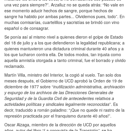
una vez para siempre?”. Arzalluz no se queda atrás: “No vale en
ese momento aducir hechos de sangre, porque hechos de
sangre ha habido por ambas partes... Olvidemos pues, todo”. En
muchas comisarías, cuartelillos y sacristías se brindó con vino
español o de consagrar.
Se ponía así al mismo nivel a quienes dieron el golpe de Estado
del 18 de julio y a los que defendieron la legalidad republicana; a
quienes mantuvieron una dictadura criminal durante 40 años y a
los que lucharon contra ella. De todos modos, tan injusta como
aquella amnistía otorgada a tanto criminal, fue el borrado y olvido
reclamado.
Martín Villa, ministro del Interior, la cogió al vuelo. Tan solo dos
meses después, el Gobierno de UCD aprobó la Orden de 19 de
diciembre de 1977 sobre “
inutilización administrativa, archivación
y expurgo de los archivos de las Direcciones Generales de
Seguridad y de la Guardia Civil de antecedentes relativos a
actividades políticas y sindicales legalmente reconocidas
”. Es
decir, traducido a román paladino: “¡Que no quede ni rastro de la
represión practicada por el franquismo durante 40 años!”.
Oscar Alzaga, miembro de la dirección de UCD por aquellos
años
,
autor del libro “
La conquista de la Transición”,
se ha