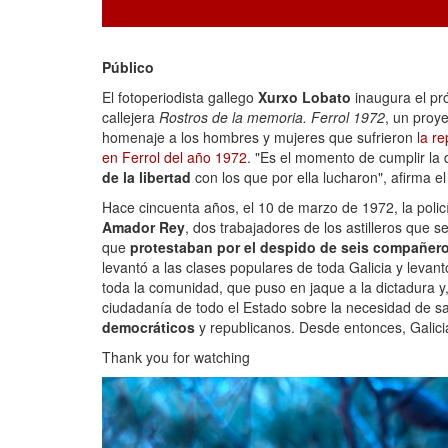
Público
El fotoperiodista gallego
Xurxo Lobato
inaugura el pr
callejera
Rostros de la memoria. Ferrol 1972
, un proye
homenaje a los hombres y mujeres que sufrieron l
a re
en Ferrol del año 1972
. "Es el momento de cumplir l
de la libertad
con los que por ella lucharon", afirma el
Hace cincuenta años, el 10 de marzo de 1972, la policí
Amador Rey
, dos trabajadores de los astilleros que 
que
protestaban por el despido de seis compañer
levantó a las clases populares de toda Galicia y levan
toda la comunidad, que puso en jaque a la dictadura y
ciudadanía de todo el Estado sobre la necesidad de sal
democráticos
y republicanos. Desde entonces, Galici
Thank you for watching