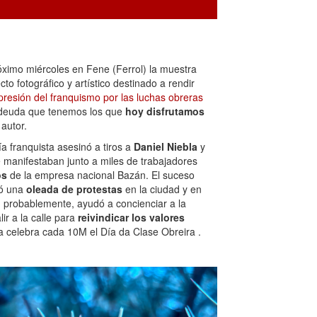
óximo miércoles en Fene (Ferrol) la muestra
cto fotográfico y artístico destinado a rendir
presión del franquismo por las luchas obreras
a deuda que tenemos los que
hoy disfrutamos
 autor.
a franquista asesinó a tiros a
Daniel Niebla
y
se manifestaban junto a miles de trabajadores
os
de la empresa nacional Bazán. El suceso
tó una
oleada de protestas
en la ciudad y en
, probablemente, ayudó a concienciar a la
ir a la calle para
reivindicar los valores
a celebra cada 10M el Día da Clase Obreira .