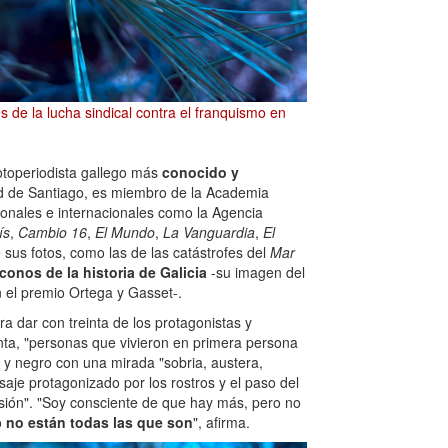
s de la lucha sindical contra el franquismo en
otoperiodista gallego más
conocido y
dad de Santiago, es miembro de la Academia
ionales e internacionales como la Agencia
ís
,
Cambio 16
,
El Mundo
,
La Vanguardia
,
El
 sus fotos, como las de las catástrofes del
Mar
conos de la historia de Galicia
-su imagen del
el premio Ortega y Gasset-.
ra dar con treinta de los protagonistas y
nta, "personas que vivieron en primera persona
o y negro con una mirada "sobria, austera,
aje protagonizado por los rostros y el paso del
sión". "Soy consciente de que hay más, pero no
o
no están todas las que son
", afirma.