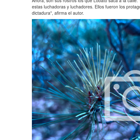
Ahora, son sus rostros los que Lobato saca a la calle
estas luchadoras y luchadores. Ellos fueron los prota
dictadura", afirma el autor.