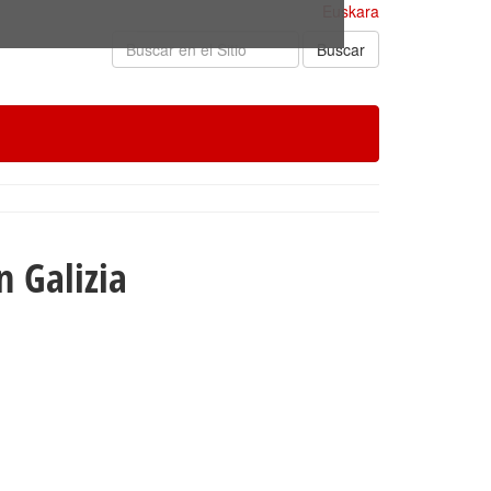
Euskara
Buscar
n Galizia