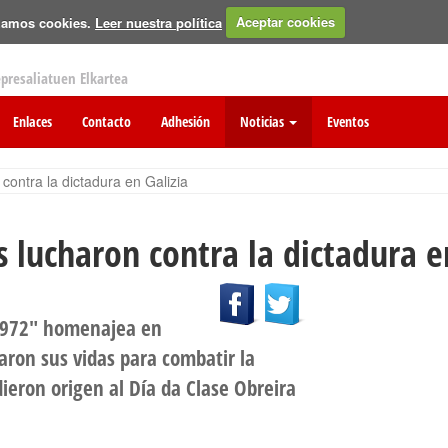
izamos cookies.
Leer nuestra política
Aceptar cookies
epresaliatuen Elkartea
Enlaces
Contacto
Adhesión
Noticias
Eventos
contra la dictadura en Galizia
 lucharon contra la dictadura e
 1972" homenajea en
aron sus vidas para combatir la
dieron origen al Día da Clase Obreira