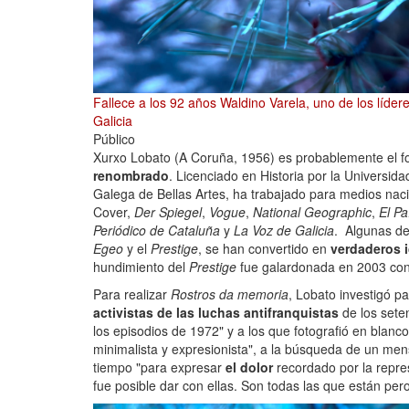
Fallece a los 92 años Waldino Varela, uno de los lídere
Galicia
Público
Xurxo Lobato (A Coruña, 1956) es probablemente el f
renombrado
. Licenciado en Historia por la Universi
Galega de Bellas Artes, ha trabajado para medios nac
Cover,
Der Spiegel
,
Vogue
,
National Geographic
,
El Pa
Periódico de Cataluña
y
La Voz de Galicia
. Algunas de
Egeo
y el
Prestige
, se han convertido en
verdaderos i
hundimiento del
Prestige
fue galardonada en 2003 con 
Para realizar
Rostros da memoria
, Lobato investigó pa
activistas de las luchas antifranquistas
de los sete
los episodios de 1972" y a los que fotografió en blanc
minimalista y expresionista", a la búsqueda de un mens
tiempo "para expresar
el dolor
recordado por la repre
fue posible dar con ellas. Son todas las que están per