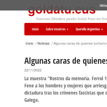
goldatu.eus
Util
Francoren Diktadura garaiko Euskal Preso eta Err
Inicio
Sobre nosotros
Querella Argentina
Inicio
/
Noticias
/
Algunas caras de quienes lucharon 
Algunas caras de quienes
22/11/2022
La muestra "Rostros da memoria. Ferrol
Fene a los hombres y mujeres que arriesg
dictadura tras los crímenes fascistas que 
Galega.