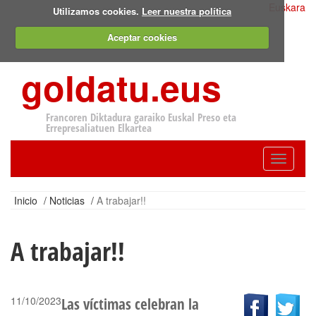
Euskara
Utilizamos cookies.
Leer nuestra política
Aceptar cookies
goldatu.eus
Francoren Diktadura garaiko Euskal Preso eta
Errepresaliatuen Elkartea
Toggle
navigatio
Inicio
/
Noticias
/
A trabajar!!
A trabajar!!
11/10/2023
Las víctimas celebran la