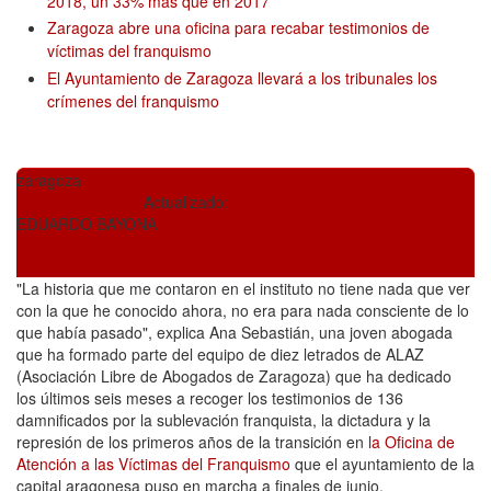
2018, un 33% más que en 2017
Zaragoza abre una oficina para recabar testimonios de
víctimas del franquismo
El Ayuntamiento de Zaragoza llevará a los tribunales los
crímenes del franquismo
zaragoza
09/01/2019 07:23
Actualizado:
09/01/2019 07:23
EDUARDO BAYONA
@e_bayona
"La historia que me contaron en el instituto no tiene nada que ver
con la que he conocido ahora, no era para nada consciente de lo
que había pasado", explica Ana Sebastián, una joven abogada
que ha formado parte del equipo de diez letrados de ALAZ
(Asociación Libre de Abogados de Zaragoza) que ha dedicado
los últimos seis meses a recoger los testimonios de 136
damnificados por la sublevación franquista, la dictadura y la
represión de los primeros años de la transición en l
a Oficina de
Atención a las Víctimas del Franquismo
que el ayuntamiento de la
capital aragonesa puso en marcha a finales de junio.