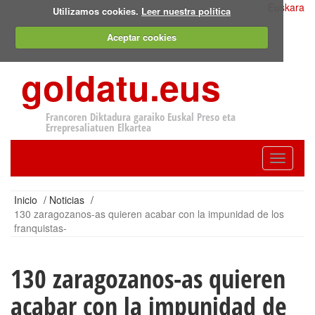
Euskara
Utilizamos cookies.
Leer nuestra política
Aceptar cookies
goldatu.eus
Francoren Diktadura garaiko Euskal Preso eta
Errepresaliatuen Elkartea
Toggle
navigatio
Inicio
/
Noticias
/
130 zaragozanos-as quieren acabar con la impunidad de los
franquistas-
130 zaragozanos-as quieren
acabar con la impunidad de