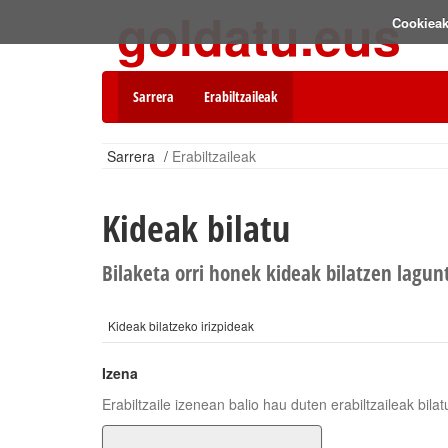
goldatu.eus
Cookieak
Sarrera
Erabiltzaileak
Sarrera
/
Erabiltzaileak
Kideak bilatu
Bilaketa orri honek kideak bilatzen lagun
Kideak bilatzeko irizpideak
Izena
Erabiltzaile izenean balio hau duten erabiltzaileak bilat