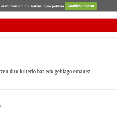
 erabiltzen ditugu.
Irakurri gure politika
Cookieak onartu
tzen dizu kriterio bat edo gehiago emanez.
u