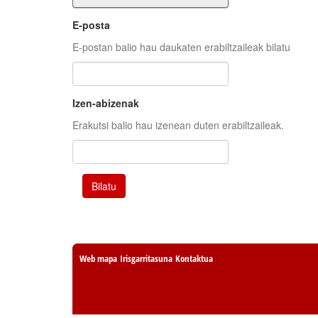
E-posta
E-postan balio hau daukaten erabiltzaileak bilatu
Izen-abizenak
Erakutsi balio hau izenean duten erabiltzaileak.
Bilatu
Web mapa
Irisgarritasuna
Kontaktua